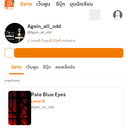
ข้ามไปยังเนื้อหาหลัก
นิยาย
เว็บตูน
อีบุ๊ก
มุมนักเขียน
Again_all_odd
@Again_all_odd
1
นิยาย
0
เว็บตูน
0
อีบุ๊ก
0
คนติดตาม
นิยาย
เว็บตูน
อีบุ๊ก
คอลเล็กชัน
นามปากกา
Pale Blue Eyes
แฟนตาซี
Again_all_odd