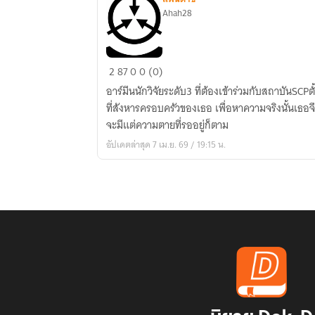
Ahah28
วันๆ
2
87
0
0 (0)
ของ
อาร์มีนนักวิจัยระดับ3 ที่ต้องเข้าร่วมกับสถาบันSCPต
การ
ที่สังหารครอบครัวของเธอ เพื่อหาความจริงนั้นเธอจ
ใช้
จะมีแต่ความตายที่รออยู่ก็ตาม
ชีวิต
อัปเดตล่าสุด 7 เม.ย. 69 / 19:15 น.
ใน
สถาบัน
SCP