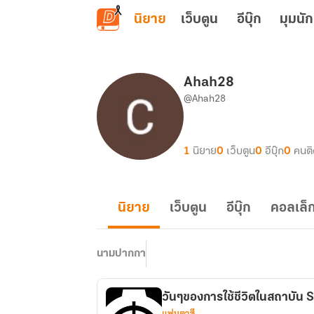
ข้ามไปยังเนื้อหาหลัก
นิยาย
เว็บตูน
อีบุ๊ก
มุมนัก
Ahah28
@Ahah28
1
นิยาย
0
เว็บตูน
0
อีบุ๊ก
0
คนต
นิยาย
เว็บตูน
อีบุ๊ก
คอลเล็ก
นามปากกา
วันๆของการใช้ชีวิตในสถาบัน 
แฟนตาซี