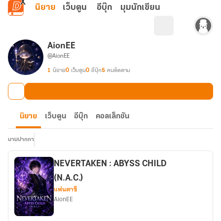
ข้ามไปยังเนื้อหาหลัก
นิยาย
เว็บตูน
อีบุ๊ก
มุมนักเขียน
AionEE
@AionEE
1
นิยาย
0
เว็บตูน
0
อีบุ๊ก
5
คนติดตาม
นิยาย
เว็บตูน
อีบุ๊ก
คอลเล็กชัน
นามปากกา
NEVERTAKEN : ABYSS CHILD
(N.A.C.)
แฟนตาซี
AionEE