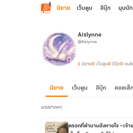
ข้ามไปยังเนื้อหาหลัก
นิยาย
เว็บตูน
อีบุ๊ก
มุมนัก
Aislynne
@Aislynne
1
นิยาย
0
เว็บตูน
0
อีบุ๊ก
0
คนต
นิยาย
เว็บตูน
อีบุ๊ก
คอลเล็ก
นามปากกา
ตรอกที่ตำนานยังหายใจ ~เจ้าข