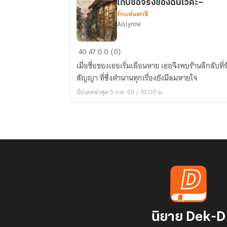
เก็บชื่อจริงของฉันไว้ค่ะ~
รักแฟนตาซี
Aislynne
ตรอก
40
47
0
0 (0)
ที่
เมื่อชื่อของเธอเริ่มเลือนหาย เธอจึงพบร้านลึกลับท
ตำนาน
สัญญา ที่ซึ่งตำนานทุกเรื่องยังมีลมหายใจ
ยัง
อัปเดตล่าสุด 5 ก.ค. 69 / 10:00 น.
หายใจ
~เจ้าของ
ร้าน
อมนุษย์
คน
นั้น
เก็บ
ชื่อ
จริง
ของ
นิยาย Dek-D
ฉัน