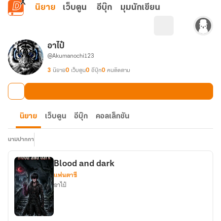
ข้ามไปยังเนื้อหาหลัก
นิยาย
เว็บตูน
อีบุ๊ก
มุมนักเขียน
อาไป๋
@Akumanochi123
3
นิยาย
0
เว็บตูน
0
อีบุ๊ก
0
คนติดตาม
นิยาย
เว็บตูน
อีบุ๊ก
คอลเล็กชัน
นามปากกา
Blood and dark
แฟนตาซี
อาไป๋