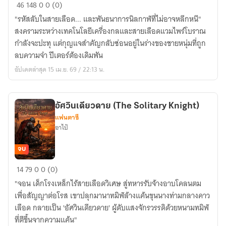
Blood
46
148
0
0 (0)
and
"รหัสลับในสายเลือด... และพันธนาการนิลกาฬที่ไม่อาจหลีกหนี"
dark
สงครามระหว่างเทคโนโลยีเครื่องกลและสายเลือดแวมไพร์โบราณ
กำลังจะปะทุ แต่กุญแจสำคัญกลับซ่อนอยู่ในร่างของชายหนุ่มที่ถูก
ลบความจำ ปีเตอร์ต้องเดิมพัน
อัปเดตล่าสุด 15 เม.ย. 69 / 22:13 น.
อัศวินเดียวดาย (The Solitary Knight)
แฟนตาซี
อาไป๋
จบ
อัศวิน
14
79
0
0 (0)
เดียว
"จอน เด็กโรงเหล็กไร้สายเลือดวิเศษ สู่ทหารรับจ้างอาบโคลนตม
ดาย
เพื่อสัญญาต่อโรส เขาปลุกมานาทมิฬล้างแค้นขุนนางท่ามกลางคาว
(The
เลือด กลายเป็น 'อัศวินเดียวดาย' ผู้ดับแสงจักรวรรดิด้วยหนามทมิฬ
Solitary
ที่ตีขึ้นจากความแค้น"