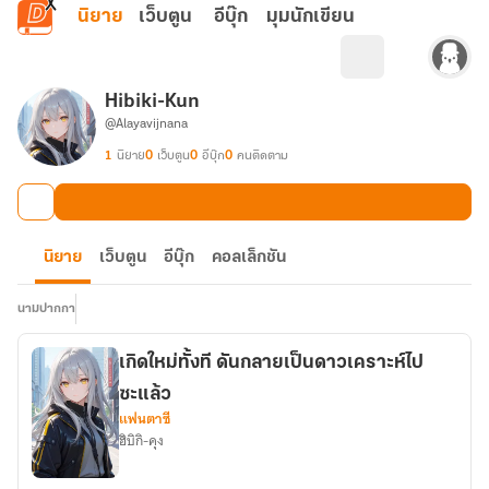
ข้ามไปยังเนื้อหาหลัก
นิยาย
เว็บตูน
อีบุ๊ก
มุมนักเขียน
Hibiki-Kun
@Alayavijnana
1
นิยาย
0
เว็บตูน
0
อีบุ๊ก
0
คนติดตาม
นิยาย
เว็บตูน
อีบุ๊ก
คอลเล็กชัน
นามปากกา
เกิดใหม่ทั้งที ดันกลายเป็นดาวเคราะห์ไป
ซะแล้ว
แฟนตาซี
ฮิบิกิ-คุง