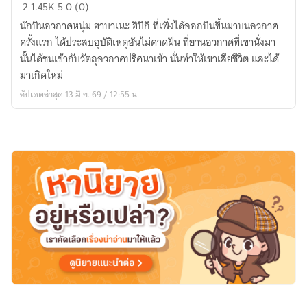
เกิด
2
1.45K
5
0 (0)
ใหม่
นักบินอวกาศหนุ่ม ฮาบาเนะ ฮิบิกิ ที่เพิ่งได้ออกบินขึ้นมาบนอวกาศ
ทั้งที
ครั้งแรก ได้ประสบอุบัติเหตุอันไม่คาดฝัน ที่ยานอวกาศที่เขานั่งมา
ดัน
นั้นได้ชนเข้ากับวัตถุอวกาศปริศนาเข้า นั่นทำให้เขาเสียชีวิต และได้
กลาย
มาเกิดใหม่
เป็น
อัปเดตล่าสุด 13 มิ.ย. 69 / 12:55 น.
ดาว
เคราะห์
ไป
ซะ
แล้ว