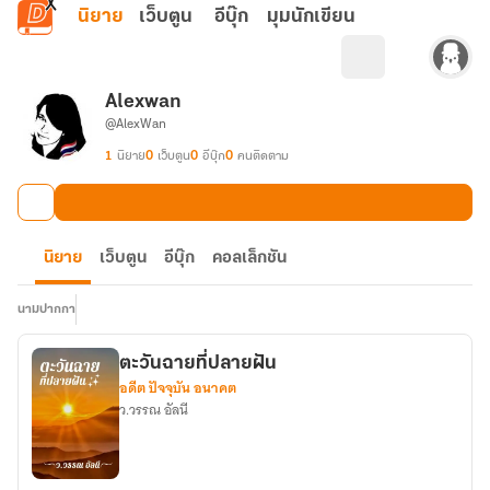
ข้ามไปยังเนื้อหาหลัก
นิยาย
เว็บตูน
อีบุ๊ก
มุมนักเขียน
Alexwan
@AlexWan
1
นิยาย
0
เว็บตูน
0
อีบุ๊ก
0
คนติดตาม
นิยาย
เว็บตูน
อีบุ๊ก
คอลเล็กชัน
นามปากกา
ตะวันฉายที่ปลายฝัน
อดีต ปัจจุบัน อนาคต
ว.วรรณ อัลนี