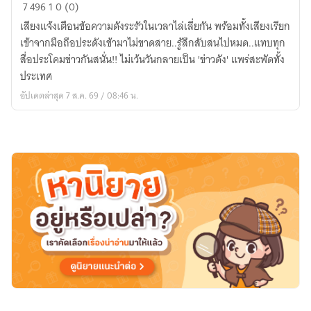
ตะวัน
7
496
1
0 (0)
ฉาย
เสียงแจ้งเตือนข้อความดังระรัวในเวลาไล่เลี่ยกัน พร้อมทั้งเสียงเรียก
ที่
เข้าจากมือถือประดังเข้ามาไม่ขาดสาย..รู้สึกสับสนไปหมด..แทบทุก
ปลาย
สื่อประโคมข่าวกันสนั่น!! ไม่เว้นวันกลายเป็น 'ข่าวดัง' แพร่สะพัดทั้ง
ฝัน
ประเทศ
อัปเดตล่าสุด 7 ส.ค. 69 / 08:46 น.