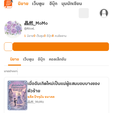
ข้ามไปยังเนื้อหาหลัก
นิยาย
เว็บตูน
อีบุ๊ก
มุมนักเขียน
瞐然_MoMo
@AliceL
1
นิยาย
0
เว็บตูน
0
อีบุ๊ก
8
คนติดตาม
นิยาย
เว็บตูน
อีบุ๊ก
คอลเล็กชัน
นามปากกา
เมื่อฉันเกิดใหม่เป็นแม่ผู้แสนบอบบางของ
ตัวร้าย
อดีต ปัจจุบัน อนาคต
瞐然_MoMo