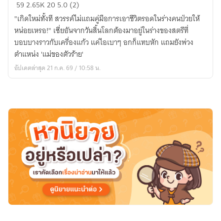
เมื่อ
59
2.65K
20
5.0 (2)
ฉัน
"เกิดใหม่ทั้งที สวรรค์ไม่แถมคู่มือการเอาชีวิตรอดในร่างคนป่วยให้
เกิด
หน่อยเหรอ!" เซี่ยอันจากวันสิ้นโลกต้องมาอยู่ในร่างของสตรีที่
ใหม่
บอบบางราวกับเครื่องแก้ว แค่ไอเบาๆ อกก็แทบหัก แถมยังพ่วง
เป็น
ตำแหน่ง 'แม่ของตัวร้าย'
แม่
อัปเดตล่าสุด 21 ก.ค. 69 / 10:58 น.
ผู้
แสน
บอบบาง
ของ
ตัว
ร้าย