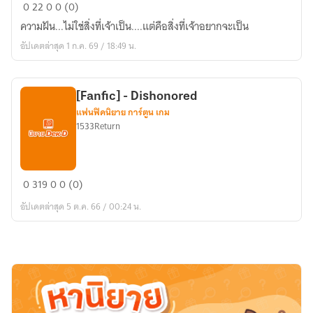
Of
0
22
0
0 (0)
Ashes,
ความฝัน...ไม่ใช่สิ่งที่เจ้าเป็น....แต่คือสิ่งที่เจ้าอยากจะเป็น
Of
อัปเดตล่าสุด 1 ก.ค. 69 / 18:49 น.
Dream
[Fanfic] - Dishonored
แฟนฟิคนิยาย การ์ตูน เกม
1533Return
[Fanfic]
0
319
0
0 (0)
-
อัปเดตล่าสุด 5 ต.ค. 66 / 00:24 น.
Dishonored