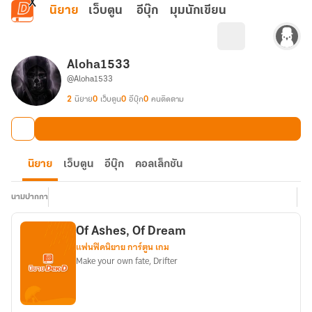
ข้ามไปยังเนื้อหาหลัก
นิยาย
เว็บตูน
อีบุ๊ก
มุมนักเขียน
Aloha1533
@Aloha1533
2
นิยาย
0
เว็บตูน
0
อีบุ๊ก
0
คนติดตาม
นิยาย
เว็บตูน
อีบุ๊ก
คอลเล็กชัน
นามปากกา
Of Ashes, Of Dream
แฟนฟิคนิยาย การ์ตูน เกม
Make your own fate, Drifter