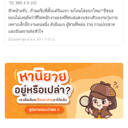
เด็ก
55
380
2
0 (0)
ฝึกงาน
หัวหน้าครับ…ถ้าผมจีบพี่ตั้งแต่วันแรก จะโดนไล่ออกไหม?”อีซอฮ
ตัว
ยอนไม่เคยคิดว่าชีวิตพนักงานออฟฟิศแสนสงบของตัวเองจะวุ่นวาย
ร้าย
เพราะเด็กฝึกงานคนหนึ่ง คังมินแจ ผู้ชายที่หล่อ รวย กวนประสาท
กลาย
และอันตรายต่อหัวใจ
เป็น
อัปเดตล่าสุด 8 ส.ค. 69 / 11:51 น.
ท่าน
รอง
ประธาน
ของ
ฉัน