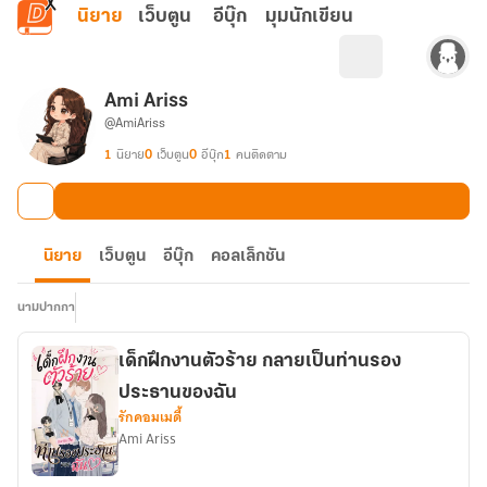
ข้ามไปยังเนื้อหาหลัก
นิยาย
เว็บตูน
อีบุ๊ก
มุมนักเขียน
Ami Ariss
@AmiAriss
1
นิยาย
0
เว็บตูน
0
อีบุ๊ก
1
คนติดตาม
นิยาย
เว็บตูน
อีบุ๊ก
คอลเล็กชัน
นามปากกา
เด็กฝึกงานตัวร้าย กลายเป็นท่านรอง
ประธานของฉัน
รักคอมเมดี้
Ami Ariss