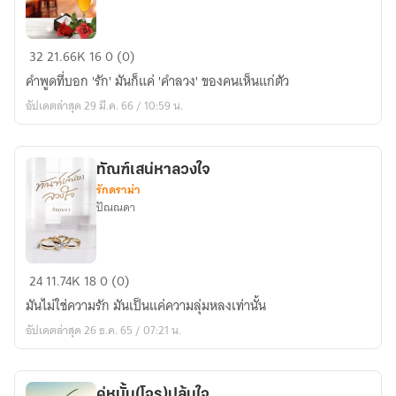
ลวง
32
21.66K
16
0 (0)
ใจ
คำพูดที่บอก 'รัก' มันก็แค่ 'คำลวง' ของคนเห็นแก่ตัว
เมีย
อัปเดตล่าสุด 29 มี.ค. 66 / 10:59 น.
เก็บ
ทัณฑ์เสน่หาลวงใจ
รักดราม่า
ปัณณดา
ทัณฑ์
24
11.74K
18
0 (0)
เสน่หา
มันไม่ใช่ความรัก มันเป็นแค่ความลุ่มหลงเท่านั้น
ลวง
อัปเดตล่าสุด 26 ธ.ค. 65 / 07:21 น.
ใจ
คู่หมั้น(โจร)ปล้นใจ