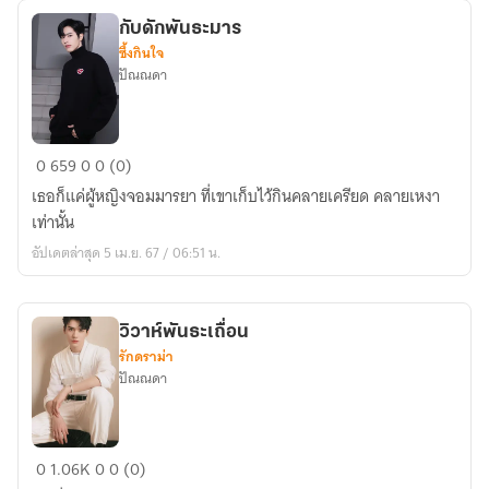
กับดักพันธะมาร
ซึ้งกินใจ
ปัณณดา
กับ
0
659
0
0 (0)
ดัก
เธอก็แค่ผู้หญิงจอมมารยา ที่เขาเก็บไว้กินคลายเครียด คลายเหงา
พันธะ
เท่านั้น
มาร
อัปเดตล่าสุด 5 เม.ย. 67 / 06:51 น.
วิวาห์พันธะเถื่อน
รักดราม่า
ปัณณดา
วิวาห์
0
1.06K
0
0 (0)
พันธะ