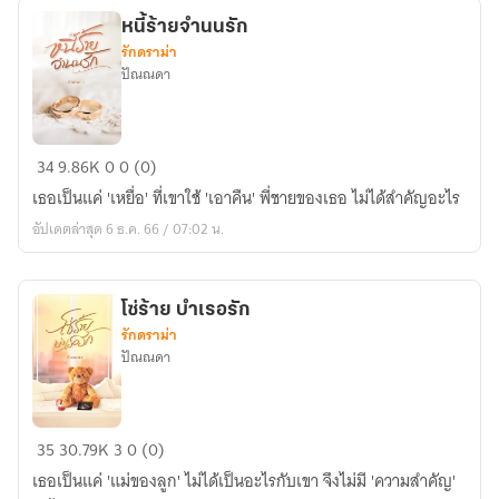
หนี้ร้ายจำนนรัก
รักดราม่า
ปัณณดา
หนี้
34
9.86K
0
0 (0)
ร้าย
เธอเป็นแค่ 'เหยื่อ' ที่เขาใช้ 'เอาคืน' พี่ชายของเธอ ไม่ได้สำคัญอะไร
จำนน
อัปเดตล่าสุด 6 ธ.ค. 66 / 07:02 น.
รัก
โซ่ร้าย บำเรอรัก
รักดราม่า
ปัณณดา
โซ่
35
30.79K
3
0 (0)
ร้าย
เธอเป็นแค่ 'แม่ของลูก' ไม่ได้เป็นอะไรกับเขา จึงไม่มี 'ความสำคัญ'
บำเรอ