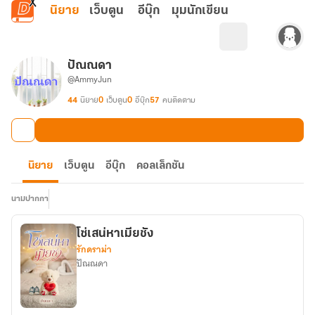
ข้ามไปยังเนื้อหาหลัก
นิยาย
เว็บตูน
อีบุ๊ก
มุมนักเขียน
ปัณณดา
@AmmyJun
44
นิยาย
0
เว็บตูน
0
อีบุ๊ก
57
คนติดตาม
นิยาย
เว็บตูน
อีบุ๊ก
คอลเล็กชัน
นามปากกา
โซ่เสน่หาเมียชัง
รักดราม่า
ปัณณดา