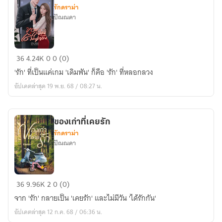
รักดราม่า
ปัณณดา
ของ
36
4.24K
0
0 (0)
เล่น
'รัก' ที่เป็นแค่เกม 'เดิมพัน' ก็คือ 'รัก' ที่หลอกลวง
เดิม
อัปเดตล่าสุด 19 พ.ย. 68 / 08:27 น.
พัน
ของเก่าที่เคยรัก
รักดราม่า
ปัณณดา
ของ
36
9.96K
2
0 (0)
เก่า
จาก 'รัก' กลายเป็น 'เคยรัก' และไม่มีวัน 'ได้รักกัน'
ที่
อัปเดตล่าสุด 12 ก.ค. 68 / 06:36 น.
เคย