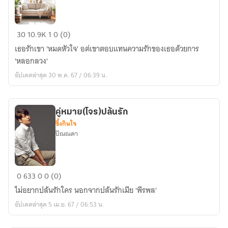
กล
30
10.9K
1
0 (0)
ร้าย
เธอรักเขา 'หมดหัวใจ' อต่เขาตอบแทนความรักของเธอด้วยการ
พราง
'หลอกลวง'
รัก
อัปเดตล่าสุด 30 พ.ค. 67 / 06:39 น.
คู่หมาย(โจร)ปล้นรัก
ซึ้งกินใจ
ปัณณดา
คู่
0
633
0
0 (0)
หมาย(โจร)ปล้น
ไม่อยากปล้นรักใคร นอกจากปล้นรักเมีย 'พีรพล'
รัก
อัปเดตล่าสุด 5 เม.ย. 67 / 06:53 น.