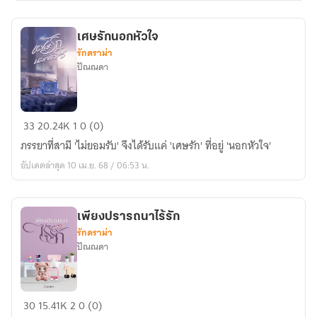
รัก
เศษรักนอกหัวใจ
รักดราม่า
ปัณณดา
เศษ
33
20.24K
1
0 (0)
รัก
ภรรยาที่สามี 'ไม่ยอมรับ' จึงได้รับแค่ 'เศษรัก' ที่อยู่ 'นอกหัวใจ'
นอก
อัปเดตล่าสุด 10 เม.ย. 68 / 06:53 น.
หัวใจ
เพียงปรารถนาไร้รัก
รักดราม่า
ปัณณดา
เพียง
30
15.41K
2
0 (0)