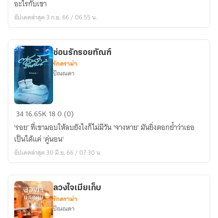
อะไรกับเขา
รัก
อัปเดตล่าสุด 3 ก.ย. 66 / 06:55 น.
ซ่อนรักรอยทัณฑ์
รักดราม่า
ปัณณดา
ซ่อน
34
16.65K
18
0 (0)
รัก
'รอย' ที่เขามอบให้ลบยังไงก็ไม่มีวัน 'จางหาย' มันยิ่งตอกย้ำว่าเธอ
รอย
เป็นได้แค่ 'คู่นอน'
ทัณฑ์
อัปเดตล่าสุด 30 มิ.ย. 66 / 07:30 น.
ลวงใจเมียเก็บ
รักดราม่า
ปัณณดา