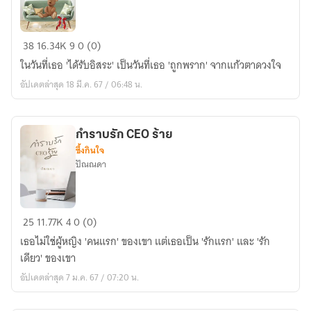
โซ่
38
16.34K
9
0 (0)
เสน่หา
ในวันที่เธอ 'ได้รับอิสระ' เป็นวันที่เธอ 'ถูกพราก' จากแก้วตาดวงใจ
พราง
อัปเดตล่าสุด 18 มี.ค. 67 / 06:48 น.
ใจ
กำราบรัก CEO ร้าย
ซึ้งกินใจ
ปัณณดา
กำราบ
25
11.77K
4
0 (0)
รัก
เธอไม่ใช่ผู้หญิง 'คนแรก' ของเขา แต่เธอเป็น 'รักแรก' และ 'รัก
CEO
เดียว' ของเขา
ร้าย
อัปเดตล่าสุด 7 ม.ค. 67 / 07:20 น.