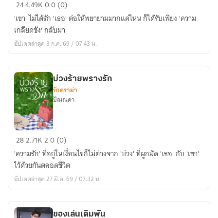
โซ่
24
4.49K
0
0 (0)
เสน่หา
'เขา' ไม่ได้รัก 'เธอ' ต่อให้พยายามมากแค่ไหน ก็ได้รับเพียง 'ความ
เมีย
เกลียดชัง' กลับมา
ชัง
อัปเดตล่าสุด 3 ก.ค. 69 / 07:43 น.
บ่วงร้ายพรางรัก
รักดราม่า
ปัณณดา
บ่วง
28
2.71K
2
0 (0)
ร้าย
'ความรัก' ที่อยู่ในเงื่อนไขก็ไม่ต่างจาก 'บ่วง' ที่ผูกมัด 'เธอ' กับ 'เขา'
พราง
ไว้ด้วยกันตลอดชีวิต
รัก
อัปเดตล่าสุด 27 มี.ค. 69 / 07:32 น.
ของเล่นเดิมพัน