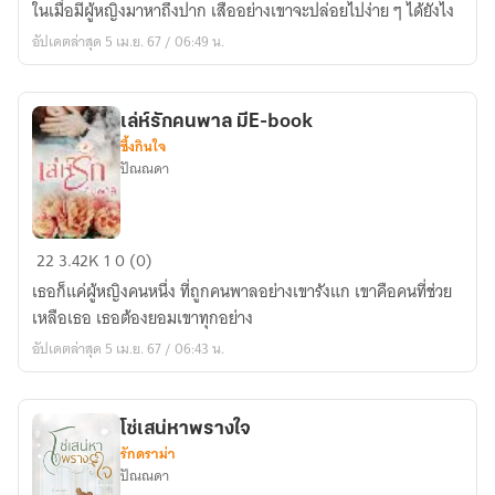
ในเมื่อมีผู้หญิงมาหาถึงปาก เสืออย่างเขาจะปล่อยไปง่าย ๆ ได้ยังไง
เถื่อน
อัปเดตล่าสุด 5 เม.ย. 67 / 06:49 น.
เล่ห์รักคนพาล มีE-book​
ซึ้งกินใจ
ปัณณดา
เล่ห์
22
3.42K
1
0 (0)
รัก
เธอก็แค่ผู้หญิงคนหนึ่ง ที่ถูกคนพาลอย่างเขารังแก เขาคือคนที่ช่วย
คน
เหลือเธอ เธอต้องยอมเขาทุกอย่าง
พาล
อัปเดตล่าสุด 5 เม.ย. 67 / 06:43 น.
มีE-
book​
โซ่เสน่หาพรางใจ
รักดราม่า
ปัณณดา