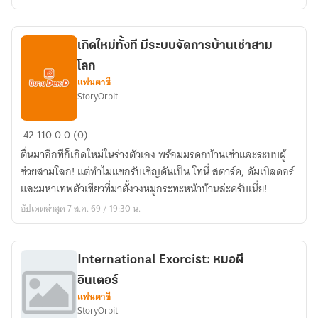
อาคม)
เกิดใหม่ทั้งที มีระบบจัดการบ้านเช่าสาม
โลก
แฟนตาซี
StoryOrbit
เกิด
42
110
0
0 (0)
ใหม่
ตื่นมาอีกทีก็เกิดใหม่ในร่างตัวเอง พร้อมมรดกบ้านเช่าและระบบผู้
ทั้งที
ช่วยสามโลก! แต่ทำไมแขกรับเชิญดันเป็น โทนี่ สตาร์ค, ดัมเบิลดอร์
มี
และมหาเทพตัวเขียวที่มาตั้งวงหมูกระทะหน้าบ้านล่ะครับเนี่ย!
ระบบ
อัปเดตล่าสุด 7 ส.ค. 69 / 19:30 น.
จัดการ
บ้าน
เช่า
International Exorcist: หมอผี
สาม
อินเตอร์
โลก
แฟนตาซี
StoryOrbit