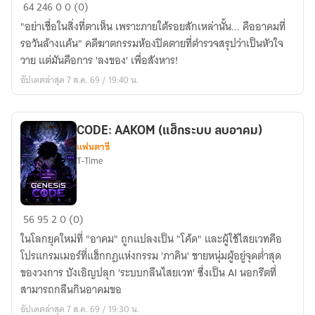
ระบบ
64
246
0
0 (0)
กลศาสตร์
"อย่าเชื่อในสิ่งที่ตาเห็น เพราะภายใต้รอยสักเหล่านั้น... คืออาคมที่
อาคม:
รอวันล้างแค้น" คดีฆาตกรรมห้องปิดตายที่ตำรวจสรุปว่าเป็นหัวใจ
The
วาย แต่มันคือการ 'ลงของ' เพื่อสังหาร!
Occult
อัปเดตล่าสุด 7 ส.ค. 69 / 19:40 น.
Mechanics
CODE: AAKOM (แฮ็กระบบ ลบอาคม)
แฟนตาซี
T-Time
CODE:
56
95
2
0 (0)
AAKOM
ในโลกยุคใหม่ที่ "อาคม" ถูกแปลงเป็น "โค้ด" และผู้ใช้ไสยเวทคือ
(แฮ็
โปรแกรมเมอร์ที่แฮ็กกฎแห่งกรรม 'ภาคิน' ชายหนุ่มผู้อยู่จุดต่ำสุด
กระ
ของวงการ บังเอิญปลุก 'ระบบกลืนไสยเวท' ซึ่งเป็น AI นอกรีตที่
บบ
สามารถกลืนกินอาคมขอ
ลบ
อัปเดตล่าสุด 7 ส.ค. 69 / 19:30 น.