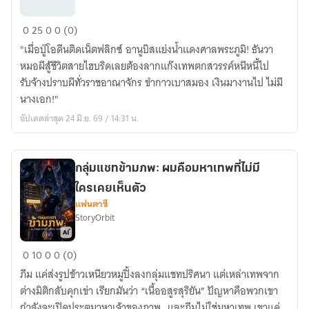
International
0
25
0
0 (0)
Exorcist:
"เมื่อปู่โอดีนติดเน็ตฟลิกซ์ อานูบิสแย่งน้ำแดงศาลพระภูมิ! ธันวา
หมอผี
หมอผีสู้ชีวิตสายไฮบริดเลยต้องลากแก๊งเทพตกสวรรค์หนีหนี้ไป
อินเตอร์
รับจ้างปราบผีทั่วราชอาณาจักร ขำกาวเบาสมอง เงินมางานไป ไม่มี
นางเอก!"
อัปเดตล่าสุด 24 มิ.ย. 69 / 14:31 น.
กลุ่มแชทข้ามภพ: ผมคือมหาเทพที่ไม่มี
ใครเคยเห็นตัว
แฟนตาซี
StoryOrbit
กลุ่ม
0
10
0
0 (0)
แชท
ภีม แค่ส่งรูปข้าวเหนียวหมูปิ้งลงกลุ่มแชทปริศนา แต่เหล่าเทพจาก
ข้าม
ต่างมิติกลับคุกเข่า เรียกมันว่า “เนื้ออสูรสุริยัน” ปัญหาคือพวกเขา
ภพ:
กำลังจะเปิดประตูมาหาเจ้าของภาพ…และภีมไม่ใช่มหาเทพ เขาแค่