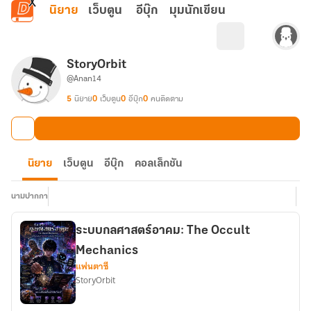
ข้ามไปยังเนื้อหาหลัก
นิยาย
เว็บตูน
อีบุ๊ก
มุมนักเขียน
StoryOrbit
@Anan14
5
นิยาย
0
เว็บตูน
0
อีบุ๊ก
0
คนติดตาม
นิยาย
เว็บตูน
อีบุ๊ก
คอลเล็กชัน
นามปากกา
ระบบกลศาสตร์อาคม: The Occult
Mechanics
แฟนตาซี
StoryOrbit