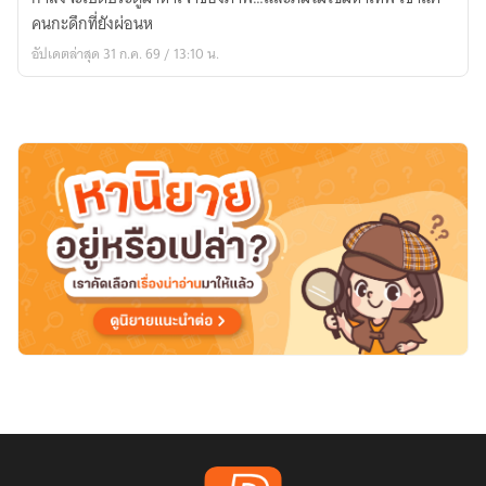
ผม
คนกะดึกที่ยังผ่อนห
คือ
อัปเดตล่าสุด 31 ก.ค. 69 / 13:10 น.
มหาเทพ
ที่
ไม่มี
ใคร
เคย
เห็น
ตัว