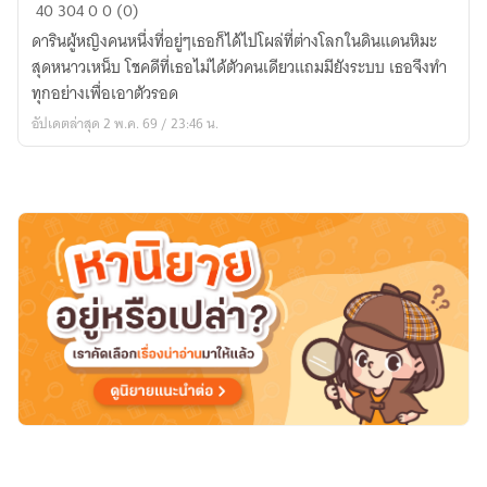
รู้ตัว
40
304
0
0 (0)
อีก
ดารินผู้หญิงคนหนึ่งที่อยู่ๆเธอก็ได้ไปโผล่ที่ต่างโลกในดินแดนหิมะ
ที
สุดหนาวเหน็บ โชคดีที่เธอไม่ได้ตัวคนเดียวแถมมียังระบบ เธอจึงทำ
ก็
ทุกอย่างเพื่อเอาตัวรอด
มา
อัปเดตล่าสุด 2 พ.ค. 69 / 23:46 น.
โผล่
ที่
แดน
หิมะ
ซะ
แล้ว