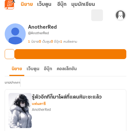
ข้ามไปยังเนื้อหาหลัก
นิยาย
เว็บตูน
อีบุ๊ก
มุมนักเขียน
AnotherRed
@AnotherRed
1
นิยาย
0
เว็บตูน
0
อีบุ๊ก
1
คนติดตาม
นิยาย
เว็บตูน
อีบุ๊ก
คอลเล็กชัน
นามปากกา
รู้ตัวอีกทีก็มาโผล่ที่แดนหิมะซะแล้ว
แฟนตาซี
AnotherRed