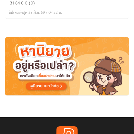
เกิด
31
64
0
0 (0)
ใหม่
อัปเดตล่าสุด 28 มิ.ย. 69 / 04:22 น.
เป็น
จักรพรรดิ
แวมไพร์
Cyber
Dark
Lord