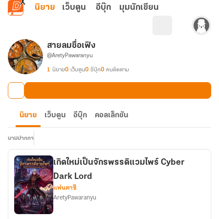
ข้ามไปยังเนื้อหาหลัก
นิยาย
เว็บตูน
อีบุ๊ก
มุมนักเขียน
สายลมชื่อเฟิง
@AretyPawaranyu
1
นิยาย
0
เว็บตูน
0
อีบุ๊ก
0
คนติดตาม
นิยาย
เว็บตูน
อีบุ๊ก
คอลเล็กชัน
นามปากกา
เกิดใหม่เป็นจักรพรรดิแวมไพร์ Cyber
Dark Lord
แฟนตาซี
AretyPawaranyu