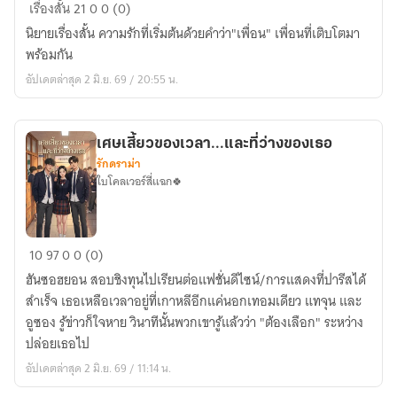
จาก
เรื่องสั้น
21
0
0 (0)
เพื่อน
นิยายเรื่องสั้น ความรักที่เริ่มต้นด้วยคำว่า"เพื่อน" เพื่อนที่เติบโตมา
สนิท...สู่
พร้อมกัน
คน
อัปเดตล่าสุด 2 มิ.ย. 69 / 20:55 น.
รัก
คน
เดิม
เศษเสี้ยวของเวลา...และที่ว่างของเธอ
รักดราม่า
ใบโคลเวอร์สี่แฉก🍀
เศษ
10
97
0
0 (0)
เสี้ยว
ฮันซอฮยอน สอบชิงทุนไปเรียนต่อแฟชั่นดีไซน์/การแสดงที่ปารีสได้
ของ
สำเร็จ เธอเหลือเวลาอยู่ที่เกาหลีอีกแค่นอกเทอมเดียว แทจุน และ
เวลา...และ
อูซอง รู้ข่าวก็ใจหาย วินาทีนั้นพวกเขารู้แล้วว่า "ต้องเลือก" ระหว่าง
ที่
ปล่อยเธอไป
ว่าง
อัปเดตล่าสุด 2 มิ.ย. 69 / 11:14 น.
ของ