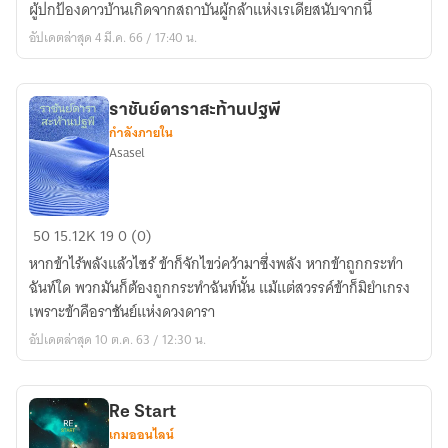
ผู้ปกป้องดาวบ้านเกิดจากสถาบันผู้กล้าแห่งเรเดียสนับจากนี้
ผู้
อัปเดตล่าสุด 4 มี.ค. 66 / 17:40 น.
กล้า
ราชันย์ดาราสะท้านปฐพี
กำลังภายใน
Asasel
ราชันย์
50
15.12K
19
0 (0)
ดารา
หากข้าไร้พลังแล้วไซร้ ข้าก็จักไขว่คว้ามาซึ่งพลัง หากข้าถูกกระทำ
สะท้าน
ฉันท์ใด พวกมันก็ต้องถูกกระทำฉันท์นั้น แม้แต่สวรรค์ข้าก็มิยำเกรง
ปฐพี
เพราะข้าคือราชันย์แห่งดวงดารา
อัปเดตล่าสุด 10 ต.ค. 63 / 12:30 น.
Re Start
เกมออนไลน์