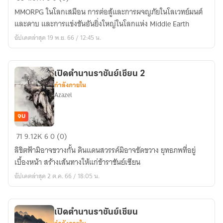
GAME
MMORPG ในโลกเสมือน การต่อสู้และการผจญภัยในโลเวทย์มนต์
และดาบ และการแข่งขันอันยิ่งใหญ่ในโลกแห่ง Middle Earth
อัปเดตล่าสุด 19 พ.ย. 66 / 12:45 น.
เปิดตำนานราชันย์เซียน 2
กำลังภายใน
Azazel
จบ
เปิด
71
9.12K
6
0 (0)
ตำนาน
ลิขิตฟ้ามิอาจขวางกั้น ดินแดนสวรรค์มิอาจขัดขวาง ยุทธภพที่อยู่
ราชันย์
เบื้องหน้า สร้างเส้นทางให้แก่ข้าราชันย์เซียน
เซียน
อัปเดตล่าสุด 2 ต.ค. 66 / 18:05 น.
2
เปิดตำนานราชันย์เซียน