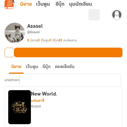
ข้ามไปยังเนื้อหาหลัก
นิยาย
เว็บตูน
อีบุ๊ก
มุมนักเขียน
Asasel
@Asasel
9
นิยาย
0
เว็บตูน
0
อีบุ๊ก
62
คนติดตาม
นิยาย
เว็บตูน
อีบุ๊ก
คอลเล็กชัน
นามปากกา
New World.
แฟนตาซี
Azazel