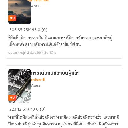
กำลังภายใน
Azaael
จบ
เปิด
306
85.25K
93
0 (0)
ตำนาน
ลิขิตฟ้ามิอาจขวางกั้น ดินแดนสวรรค์มิอาจขัดขวาง ยุทธภพที่อยู่
ราชันย์
เบื้องหน้า สร้างเส้นทางให้แก่ข้าราชันย์เซียน
เซียน
อัปเดตล่าสุด 2 ส.ค. 66 / 20:10 น.
การ์เนียกับสถาบันผู้กล้า
แฟนตาซี
Azazel
จบ
การ์
223
12.61K
49
0 (0)
เนีย
หากที่ใดมีแสงที่นั่นย่อมมีเงา หากมีความดีย่อมมีความชั่ว และหากมี
กับ
ปีศาจย่อมมีผู้กล้าลุกขึ้นอาจหาญต่อกร นี่คือการถือกำเนิดเรื่องราว
สถาบัน