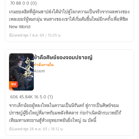
New
70
88
0
0 (0)
World.
เกมยอดฮิตที่ผู้คนสาปส่งได้นำไปสู่โลกความเป็นจริงจากผลพวงของ
เพลเยอร์ผู้หมกมุ่น หนทางของเขาได้เริ่มต้นขึ้นใหม่อีกครั้งเพื่อพิชิต
New World
อัปเดตล่าสุด 7 ส.ค. 69 / 15:05 น.
ข้าคือศิษย์ของจอมปราชญ์
กำลังภายใน
Azazel
จบ
ข้า
606
45.84K
16
5.0 (1)
คือ
จากเด็กน้อยผู้หลงไหลในความเป็นนิรันดร์ สู่การเป็นศิษย์จอม
ศิษย์
ปราชญ์ผู้ยิ่งใหญ่ที่มาพร้อมพลังพิศดาร ก่อกำเนิดนักรบเวทย์ไร้
ของ
เทียมทานทะยานสู้ห้วงยุทธภพอันยิ่งใหญ่ ณ บัดนี้
จอม
อัปเดตล่าสุด 28 พ.ค. 69 / 18:12 น.
ปราชญ์