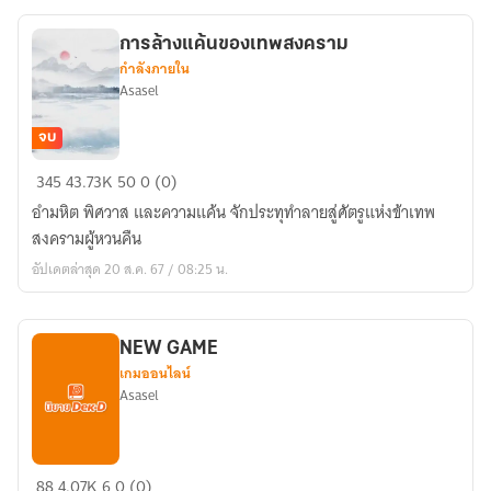
การล้างแค้นของเทพสงคราม
กำลังภายใน
Asasel
จบ
การ
345
43.73K
50
0 (0)
ล้าง
อำมหิต พิศวาส และความแค้น จักประทุทำลายสู่ศัตรูแห่งข้าเทพ
แค้น
สงครามผู้หวนคืน
ของ
อัปเดตล่าสุด 20 ส.ค. 67 / 08:25 น.
เทพ
สงคราม
NEW GAME
เกมออนไลน์
Asasel
NEW
88
4.07K
6
0 (0)