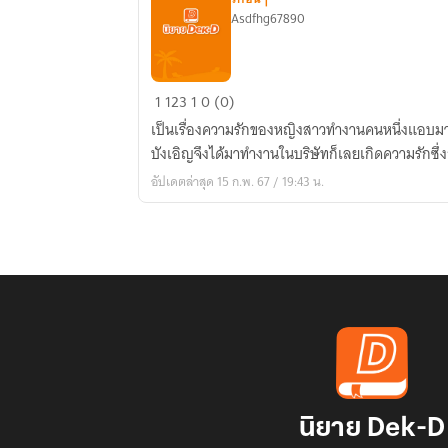
Asdfhg67890
รัก
1
123
1
0 (0)
นี้
เป็นเรื่องความรักของหญิงสาวทำงานคนหนึ่งแอบม
จาก
บังเอิญจึงได้มาทำงานในบริษัทก็เลยเกิดความรักซึ่
บอส
อัปเดตล่าสุด 15 ก.พ. 67 / 19:43 น.
นิยาย Dek-D