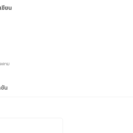
เขียน
ิดตาม
ชัน