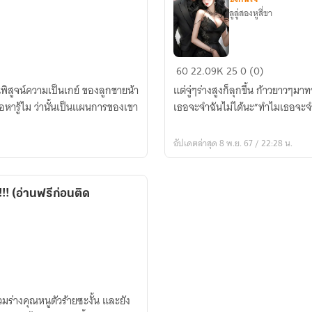
ลูลู่สองหูสี่ขา
เลขา
60
22.09K
25
0 (0)
ขยี้
พิสูจน์ความเป็นเกย์ ของลูกชายน้า
แต่จู่ๆร่างสูงก็ลุกขึ้น ก้าวยาวๆ
รัก
อหารู้ไม ว่านั้นเป็นแผนการของเขา
เธอจะจำฉันไม่ได้นะ”ทำไมเธอจะจำไม
อัปเดตล่าสุด 8 พ.ย. 67 / 22:28 น.
!!! (อ่านฟรีก่อนติด
มร่างคุณหนูตัวร้ายซะงั้น และยัง