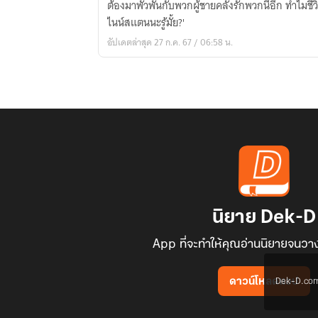
ต้องมาพัวพันกับพวกผู้ชายคลั่งรักพวกนี้อีก ทำไมชีวิตฉันถึ
หยุด
ไนน์สแตนนะรู้มั้ย?'
คลั่ง
อัปเดตล่าสุด 27 ก.ค. 67 / 06:58 น.
รัก
ฉัน
สัก
ที!!!
(อ่าน
ฟรี
ก่อน
ติด
เหรียญ)
นิยาย Dek-D
App ที่จะทำให้คุณอ่านนิยายจนวาง
Dek-D.com ใช
ดาวน์โหลดแอป