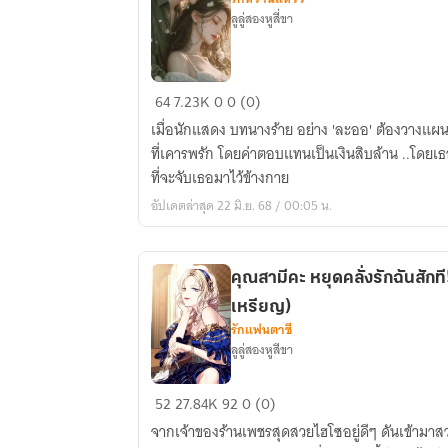
ลูลู่สองหูสี่ขา
ปฎิบัติ
64
7.23K
0
0 (0)
การ
เมื่อนักแสดง บทนางร้าย อย่าง 'ละออ' ต้องวางแผน
จับ
ที่เคารพรัก โดยค่าตอบแทนเป็นเงินสิบล้าน ..โดยเธ
เธอ
ที่จะจับเธอมาไว้ข้างกาย
มา
อัปเดตล่าสุด 22 มิ.ย. 68 / 00:05 น.
รัก
(ละ
ออ
คุณสามีคะ หยุดคลั่งรักฉันสักที
จันทร์&บา
เหรียญ)
ส
รักแฟนตาซี
เตียน)
ลูลู่สองหูสีขา
คุณ
52
27.84K
92
0 (0)
สามี
จากเจ้าของร้านเพชรสุดสวยไฮโซอยู่ดีๆ ดันเข้ามาสว
คะ