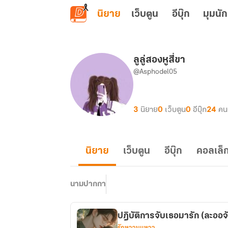
ข้ามไปยังเนื้อหาหลัก
นิยาย
เว็บตูน
อีบุ๊ก
มุมนัก
ลูลู่สองหูสี่ขา
@Asphodel05
3
นิยาย
0
เว็บตูน
0
อีบุ๊ก
24
คน
นิยาย
เว็บตูน
อีบุ๊ก
คอลเล็ก
นามปากกา
ปฎิบัติการจับเธอมารัก (ละออ
รักหวานแหวว