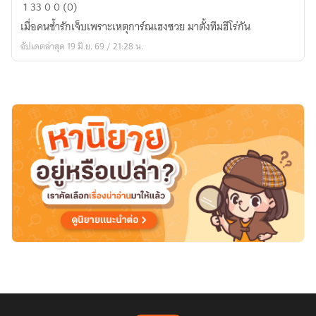
Beginning
1
33
0
0 (0)
ARS
เมื่อคนชํ้ารักเจ็บเพราะเหตุการ์ณเฮงซวย มาตั้งทีมฮีโร่กัน
อัปเดตล่าสุด 19 มิ.ย. 69 / 21:28 น.