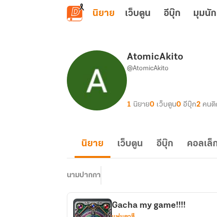
ข้ามไปยังเนื้อหาหลัก
นิยาย
เว็บตูน
อีบุ๊ก
มุมนัก
AtomicAkito
@AtomicAkito
1
นิยาย
0
เว็บตูน
0
อีบุ๊ก
2
คนต
นิยาย
เว็บตูน
อีบุ๊ก
คอลเล็ก
นามปากกา
Gacha my game!!!!
แฟนตาซี