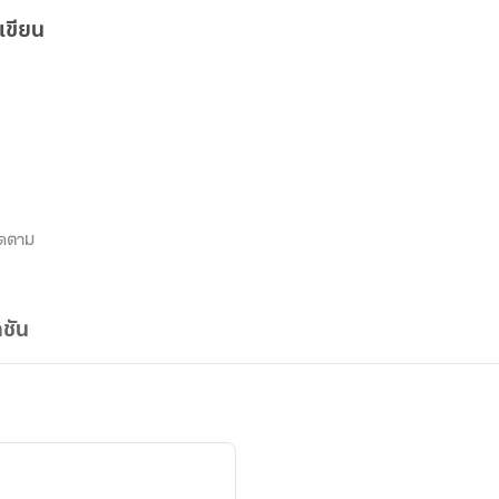
เขียน
ิดตาม
ชัน