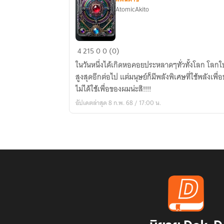
AtomicAkito
Gacha
4
215
0
0 (0)
my
ในวันหนึ่งได้เกิดหอคอยประหลาดๆทั่วทั้งโลก โลกใบนี้ม
game!!!!
สูงสุดอีกต่อไป แต่มนุษย์ก็มีพลังพิเศษที่ใช้พลังเพ
ไม่ได้ใช้เพื่อของผมน่ะสิ!!!!
อัปเดตล่าสุด 8 ก.พ. 68 / 17:00 น.