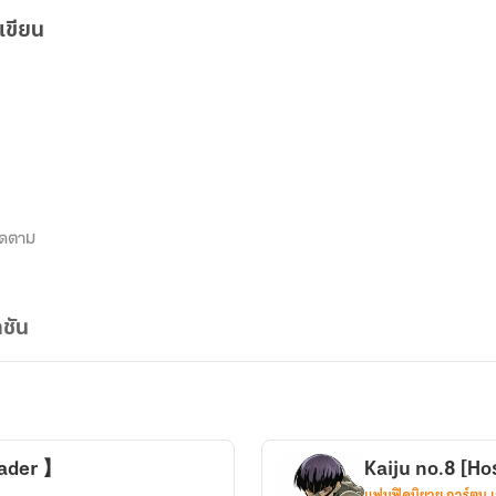
เขียน
ิดตาม
ชัน
eader 】
Kaiju no.8 [Ho
แฟนฟิคนิยาย การ์ตูน 