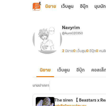
ข้ามไปยังเนื้อหาหลัก
นิยาย
เว็บตูน
อีบุ๊ก
มุมนัก
Navyrim
@Aum020350
2
นิยาย
0
เว็บตูน
0
อีบุ๊ก
0
คนต
นิยาย
เว็บตูน
อีบุ๊ก
คอลเล็ก
นามปากกา
The siren 【 Beastars x R
แฟนฟิคนิยาย การ์ตูน เกม