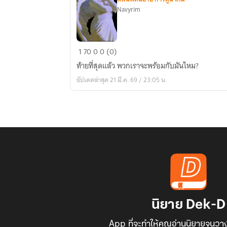
Navyrim
The
1
70
0
0 (0)
siren
ท้ายที่สุดแล้ว พวกเราจะพร้อมกับมันไหม?
【
อัปเดตล่าสุด 21 มี.ค. 69 / 23:05 น.
Beastars
x
Reader
】
นิยาย Dek-D
App ที่จะทำให้คุณอ่านนิยายจนวาง