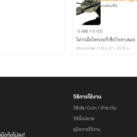
คนชอบพีช
Kaiju
0
448
1
0 (0)
no.8
ไม่ว่าเมื่อไหร่เธอก็เชื่อใจเขาเสมอ
[Hoshina
อัปเดตล่าสุด 23 มิ.ย. 67 / 20:18 น.
x
oc
]
Trust
วิธีการใช้งาน
วิธีเติม Coin / ชำระเงิน
วิธีซื้อนิยาย
คู่มือการใช้งาน
มือถือไม่ลง!