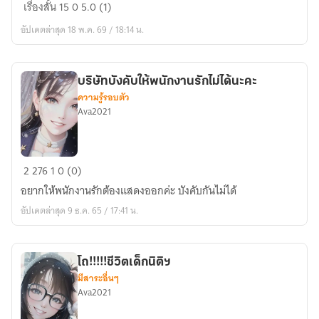
ความ
เรื่องสั้น
15
0
5.0 (1)
ทรง
อัปเดตล่าสุด 18 พ.ค. 69 / 18:14 น.
จำ
สี
จาง
บริษัทบังคับให้พนักงานรักไม่ได้นะคะ
ตอน
ความรู้รอบตัว
มะพร้าว
Ava2021
บริษัท
2
276
1
0 (0)
บังคับ
อยากให้พนักงานรักต้องแสดงออกค่ะ บังคับกันไม่ได้
ให้
อัปเดตล่าสุด 9 ธ.ค. 65 / 17:41 น.
พนักงาน
รัก
ไม่
โถ!!!!!ชีวิตเด็กนิติฯ
ได้
มีสาระอื่นๆ
นะคะ
Ava2021