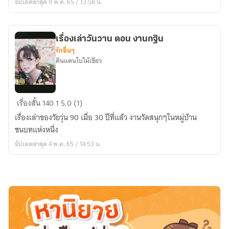
อัปเดตล่าสุด 9 พ.ค. 65 / 13:58 น.
บริษัท
อนุมัติ
หรือ
เรื่องเล่าวันวาน ตอน งานกฐิน
ไม่?
รักอื่นๆ
ดินแดนใบไม้เขียว
เรื่อง
เรื่องสั้น
140
1
5.0 (1)
เล่า
เรื่องเล่าของวัยวุ่น 90 เมื่อ 30 ปีที่แล้ว งานวัดสนุกๆในหมู่บ้าน
วัน
ชนบทแห่งหนึ่ง
วาน
อัปเดตล่าสุด 4 พ.ค. 65 / 14:53 น.
ตอน
งาน
กฐิน