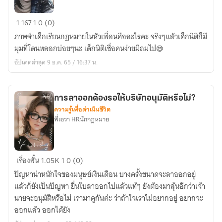
โถ!!!!!
1
167
1
0 (0)
ชีวิต
ภาพจำเด็กเรียนกฎหมายในหัวเพื่อนคืออะไรคะ จริงๆแล้วเด็กนิติก็มี
เด็ก
มุมที่โดนหลอกบ่อยๆนะ เด็กนิติเชื่อคนง่ายมีถมไป😅
นิ
อัปเดตล่าสุด 9 ธ.ค. 65 / 16:37 น.
ติฯ
การลาออกต้องรอให้บริษัทอนุมัติหรือไม่?
ความรู้เพื่อดำเนินชีวิต
พี่เอวา HRนักกฎหมาย
การ
เรื่องสั้น
1.05K
1
0 (0)
ลา
ปัญหาน่าหนักใจของมนุษย์เงินเดือน บางครั้งขนาดจะลาออกอยู่
ออก
แล้วก็ยังเป็นปัญหา ยื่นใบลาออกไปแล้วแท้ๆ ยังต้องมาลุ้นอีกว่าเจ้า
ต้อง
นายจะอนุมัติหรือไม่ เรามาดูกันค่ะ ว่าถ้าใจเราไม่อยากอยู่ อยากจะ
รอ
ออกแล้ว ออกได้ยัง
ให้