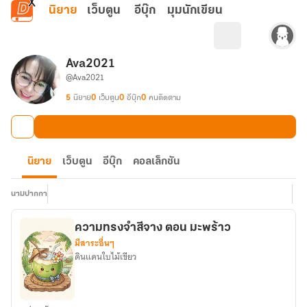
ข้ามไปยังเนื้อหาหลัก
นิยาย
เว็บตูน
อีบุ๊ก
มุมนักเขียน
Ava2021
@Ava2021
5
นิยาย
0
เว็บตูน
0
อีบุ๊ก
0
คนติดตาม
นิยาย
เว็บตูน
อีบุ๊ก
คอลเล็กชัน
นามปากกา
ความทรงจำสีจาง ตอน มะพร้าว
มีสาระอื่นๆ
ดินแดนใบไม้เขียว