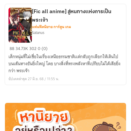
ตอบ
คำถาม
[Fic all anime] สู่หนทางเเห่งการเป็น
เริ่ม
พระเจ้า
ด้วย-
แฟนฟิคนิยาย การ์ตูน เกม
นักรบ
Satanus
ประกาย
ดาว
[Fic
88
34.73K
302
0 (0)
all
เด็กหนุ่มที่ไม่เชื่อในเรื่องเหนือธรรมชาติเเต่กลับถูกเลือกให้เดินไป
anime]
บนเส้นทางอันยิ่งใหญ่ โดย บางสิ่งที่ทรงพลังหาที่เปรียบไม่ได้เสียยิ่ง
สู่
กว่า พระเจ้า
หน
อัปเดตล่าสุด 27 มิ.ย. 68 / 11:55 น.
ทาง
เเห่
งการ
เป็น
พระเจ้า