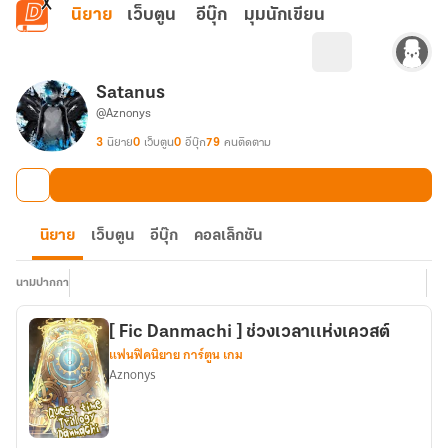
ข้ามไปยังเนื้อหาหลัก
นิยาย
เว็บตูน
อีบุ๊ก
มุมนักเขียน
Satanus
@Aznonys
3
นิยาย
0
เว็บตูน
0
อีบุ๊ก
79
คนติดตาม
นิยาย
เว็บตูน
อีบุ๊ก
คอลเล็กชัน
นามปากกา
[ Fic Danmachi ] ช่วงเวลาเเห่งเควสต์
แฟนฟิคนิยาย การ์ตูน เกม
Aznonys