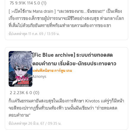
[
75
9.91K
114
5.0 (1)
Fic
[ >เปิดใช้งาน Mana drain ] “เลเวลของนาย...ฉันขอนะ!” เป็นเพียง
Danmachi
เรื่องราวของเด็กชายผู้ปรารถนาจะมีชีวิตอย่างสงบสุข ท่ามกลางโลก
]
ที่เต็มไปด้วยภัยอันตรายที่พร้อมทำลายความต้องการของเขา
ช่วง
อัปเดตล่าสุด 11 ก.ค. 69 / 13:59 น.
เวลา
เเห่งเควสต์
[Fic Blue archive] ระบบถ่ายทอดสด
ตอบคำถาม เริ่มด้วย-นักรบประกายดาว
แฟนฟิคนิยาย การ์ตูน เกม
Aznonys
[Fic
2
2.23K
6
0 (0)
Blue
ก็เเค่วันธรรมดาอันสงบสุขในเมืองการศึกษา Kivotos เเต่จู่ๆก็มีหน้า
archive]
จอสีทองปรากฏขึ้นทั่วบนท้องฟ้า บนนั้นมันเขียนว่า "ถ่ายทอดสด
ระบบ
ตอบคำถาม"
ถ่ายทอด
อัปเดตล่าสุด 26 มิ.ย. 67 / 09:35 น.
สด