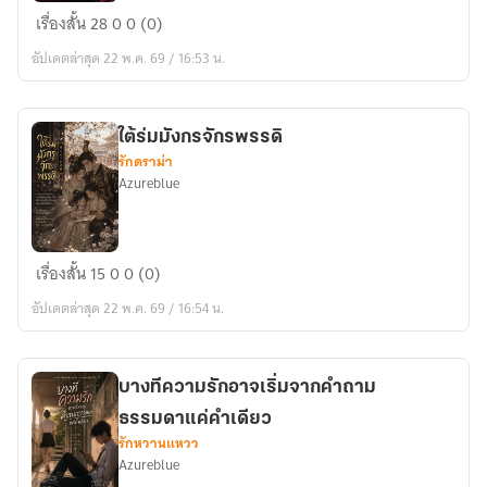
งั้น
ภารกิจ
เรื่องสั้น
28
0
0 (0)
เขา
รัก
จะ
อัปเดตล่าสุด 22 พ.ค. 69 / 16:53 น.
24
ตาย
ชั่วโมง
ทำให้
ใต้ร่มมังกรจักรพรรดิ
ตัว
รักดราม่า
ร้าย
Azureblue
ตกหลุม
รัก
ใต้
เรื่องสั้น
15
0
0 (0)
ร่ม
อัปเดตล่าสุด 22 พ.ค. 69 / 16:54 น.
มังกร
จักรพรรดิ
บางทีความรักอาจเริ่มจากคำถาม
ธรรมดาแค่คำเดียว
รักหวานแหวว
Azureblue