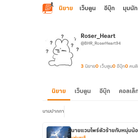
ข้ามไปยังเนื้อหาหลัก
นิยาย
เว็บตูน
อีบุ๊ก
มุมนัก
Roser_Heart
@BHR_RoserHeart94
3
นิยาย
0
เว็บตูน
0
อีบุ๊ก
0
คนต
นิยาย
เว็บตูน
อีบุ๊ก
คอลเล็ก
นามปากกา
นายแวมไพร์ตัวร้ายกับหนุ่มน้
แฟนตาซี