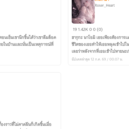
Roser_Heart
ราชา
19
1.42K
0
0 (0)
แวมไพร์
อนเย็นเขานึกขึ้นได้ว่าเขาลืมล็อค
ฮารุกะ นาโอมิ เธอเพียงต้องการแ
ทั้ง
ายในบ้านและนั่นเป็นเหตุการณ์ที่
ชีวิตของเธอทำให้เธอหลุดเข้าไปใน
7
เลยว่าหลังจากที่เธอเข้าไปหายนะเพิ่
อัปเดตล่าสุด 12 ก.ค. 69 / 00:07 น.