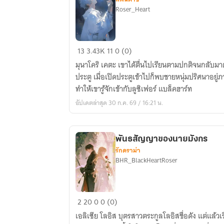
Roser_Heart
นาย
13
3.43K
11
0 (0)
แวมไพร์
มุนาโคริ เคตะ เขาได้ตื่นไปเรียนตามปกติจนกลับมาต
ตัว
ประตู เมื่อเปิดประตูเข้าไปก็พบชายหนุ่มปริศนาอยู่ภ
ร้าย
ทำให้เขารู้จักเข้ากับลูซิเฟอร์ แบล็คฮาร์ท
กับ
อัปเดตล่าสุด 30 ก.ค. 69 / 16:21 น.
หนุ่ม
น้อย
ตัว
พันธสัญญาของนายมังกร
ป่วน
รักดราม่า
BHR_BlackHeartRoser
พันธ
2
20
0
0 (0)
สัญญา
เอลิเซีย โลอิส บุตรสาวตระกูลโลอิสชื่อดัง แต่แล้วเรื่องราวที่ไม่คาดฝันก็เกิดขึ้นเมื่อ
ของ