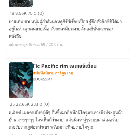
Fic
18
8.56K
70
0 (0)
Game
บาสเท่น ชายหนุ่มผู้กำลังนอนดูซีรีย์เรื่อยเปื่อย รู้สึกตัวอีกทีก็ได้มา
of
อยู่ในร่างลูกคนขายเนื้อ ตัวละครมีบทตายตั้งแต่ซีซั่นแรกของ
thrones
หนังสือ
หลุด
อัปเดตล่าสุด 16 พ.ค. 69 / 20:03 น.
เข้า
มา
ได้
Fic Pacific rim เยเกอร์เถื่อน
ไง
แฟนฟิคนิยาย การ์ตูน เกม
BOOKSSM7
Fic
25
22.65K
233
0 (0)
Pacific
อเล็กซ์ เผลอหลับอยู่ดีๆ ตื่นขึ้นมาอีกทีก็มีไคจูมาเคาะถึงประตูหน้า
rim
บ้าน ตายๆๆๆๆ ใครเห็นก็ว่าตาย! แต่อนิจจาจู่ๆระบบมาสเตอร์เย
เย
เกอร์ปรากฏต่อหน้าเขา พร้อมภารกิจปราบไคจู!!!
เกอร์