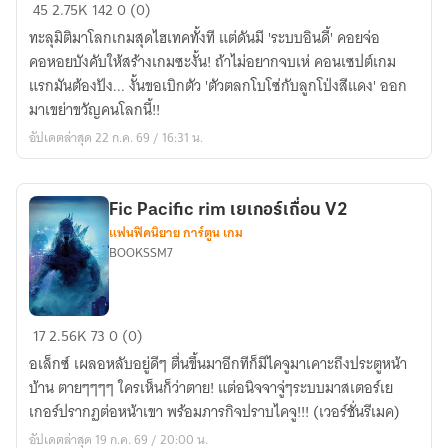
ผม
45
2.75K
142
0 (0)
แค่
ทะลุมิติมาโลกเกมสุดไฮเทคทั้งที แต่ดันมี 'ระบบอินดี้' คอยจ่อ
นัก
คอหอยบังคับให้สร้างเกมซะงั้น! ถ้าไม่อยากจบเห่ คอนเซปต์เกม
พัฒนา
แรกมันต้องปัง... งั้นขอเบิกตัว 'ตัวตลกโบโซ่กับลูกโป่งสีแดง' ออก
เกม
มาเขย่าขวัญคนโลกนี้!!
สยอง
อัปเดตล่าสุด 22 ก.ค. 69 / 16:31 น.
ขวัญ
กับ
ระบบ
Fic Pacific rim เยเกอร์เถื่อน V2
แสน
แฟนฟิคนิยาย การ์ตูน เกม
อิน
BOOKSSM7
ดี้
Fic
17
2.56K
73
0 (0)
Pacific
อเล็กซ์ เผลอหลับอยู่ดีๆ ตื่นขึ้นมาอีกทีก็มีไคจูมาเคาะถึงประตูหน้า
rim
บ้าน ตายๆๆๆๆ ใครเห็นก็ว่าตาย! แต่อนิจจาจู่ๆระบบมาสเตอร์เย
เย
เกอร์ปรากฏต่อหน้าเขา พร้อมภารกิจปราบไคจู!!! (เวอร์ชั่นรีเมค)
เกอร์
อัปเดตล่าสุด 19 ก.ค. 69 / 20:00 น.