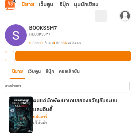
ข้ามไปยังเนื้อหาหลัก
นิยาย
เว็บตูน
อีบุ๊ก
มุมนักเขียน
BOOKSSM7
@BOOKSSM7
5
นิยาย
0
เว็บตูน
0
อีบุ๊ก
86
คนติดตาม
นิยาย
เว็บตูน
อีบุ๊ก
คอลเล็กชัน
นามปากกา
ผมแค่นักพัฒนาเกมสยองขวัญกับระบบ
แสนอินดี้
แฟนตาซี
กวีไร้หน้า