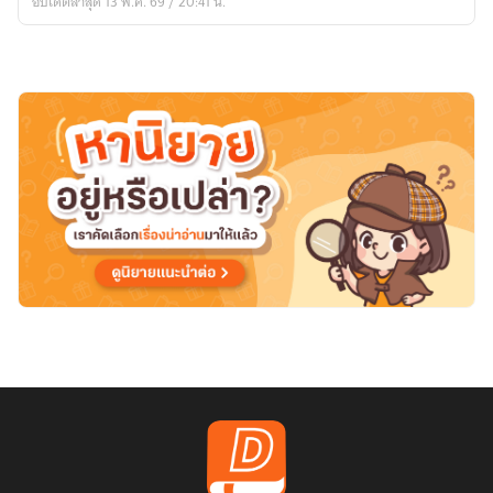
อัปเดตล่าสุด 13 พ.ค. 69 / 20:41 น.
เถื่อน