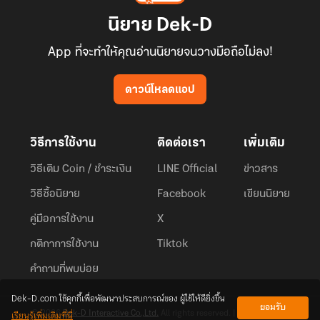
นิยาย Dek-D
App ที่จะทำให้คุณอ่านนิยายจนวางมือถือไม่ลง!
ดาวน์โหลดแอป
วิธีการใช้งาน
ติดต่อเรา
เพิ่มเติม
วิธีเติม Coin / ชำระเงิน
LINE Official
ข่าวสาร
วิธีซื้อนิยาย
Facebook
เขียนนิยาย
คู่มือการใช้งาน
X
กติกาการใช้งาน
Tiktok
คำถามที่พบบ่อย
Dek-D.com ใช้คุกกี้เพื่อพัฒนาประสบการณ์ของ ผู้ใช้ให้ดียิ่งขึ้น
ยอมรับ
เรียนรู้เพิ่มเติมที่นี่
© 2026
Dek-D Interactive Co.,Ltd.
All rights reserved. |
Privacy Policy