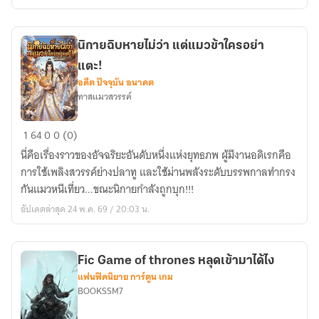
เถื่อน
V2
นิกายฉิบหายไม่ว่า แต่แมวข้าใครอย่า
แตะ!
อดีต ปัจจุบัน อนาคต
ทาสแมวสวรรค์
นิกาย
1
64
0
0 (0)
ฉิบหาย
นี่คือเรื่องราวของอัจฉริยะอันดับหนึ่งแห่งยุทธภพ ผู้มีงานอดิเรกคือ
ไม่
การใช้เพลิงสวรรค์ย่างปลาทู และใช้ม่านพลังระดับบรรพกาลทำกรง
ว่า
กันแมวหนีเที่ยว...ขณะนิกายกำลังถูกบุก!!!
แต่
อัปเดตล่าสุด 24 พ.ค. 69 / 20:03 น.
แมว
ข้า
ใคร
Fic Game of thrones หลุดเข้ามาได้ไง
อย่า
แฟนฟิคนิยาย การ์ตูน เกม
แตะ!
BOOKSSM7