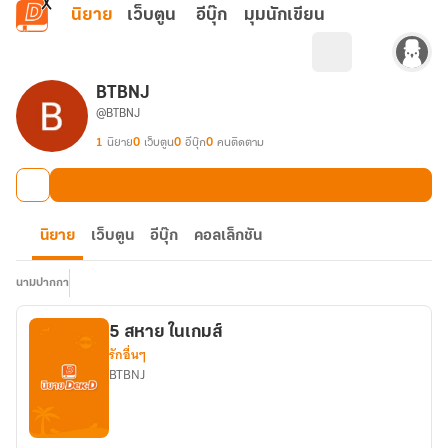
ข้ามไปยังเนื้อหาหลัก
นิยาย
เว็บตูน
อีบุ๊ก
มุมนักเขียน
BTBNJ
@BTBNJ
1
นิยาย
0
เว็บตูน
0
อีบุ๊ก
0
คนติดตาม
นิยาย
เว็บตูน
อีบุ๊ก
คอลเล็กชัน
นามปากกา
5 สหาย ในเกมส์
รักอื่นๆ
BTBNJ