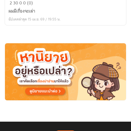
5
2
30
0
0 (0)
สหาย
ผมมีเรื่องจะเล่า
ใน
อัปเดตล่าสุด 15 เม.ย. 69 / 19:55 น.
เกมส์