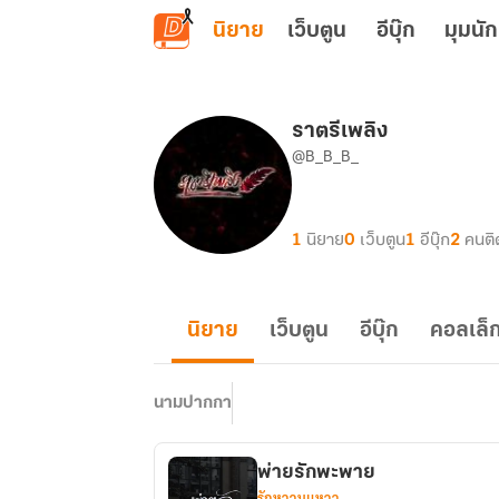
ข้ามไปยังเนื้อหาหลัก
นิยาย
เว็บตูน
อีบุ๊ก
มุมนัก
ราตรีเพลิง
@B_B_B_
1
นิยาย
0
เว็บตูน
1
อีบุ๊ก
2
คนติ
นิยาย
เว็บตูน
อีบุ๊ก
คอลเล็ก
นามปากกา
พ่ายรักพะพาย
รักหวานแหวว