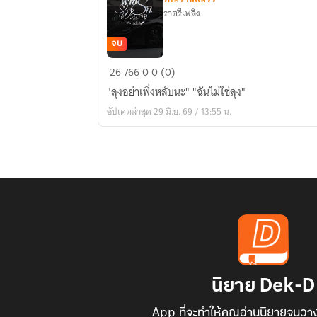
ราตรีเพลิง
จบ
พ่าย
26
766
0
0 (0)
รัก
"ลุงอย่าเพิ่งหลับนะ" "ฉันไม่ใช่ลุง"
พะ
อัปเดตล่าสุด 29 มิ.ย. 69 / 13:55 น.
พาย
นิยาย Dek-D
App ที่จะทำให้คุณอ่านนิยายจนวาง