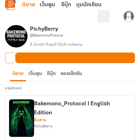
ข้ามไปยังเนื้อหาหลัก
นิยาย
เว็บตูน
อีบุ๊ก
มุมนักเขียน
PichyBerry
@BakemonoProtocol
2
นิยาย
0
เว็บตูน
0
อีบุ๊ก
0
คนติดตาม
นิยาย
เว็บตูน
อีบุ๊ก
คอลเล็กชัน
นามปากกา
Bakemono_Protocol I English
Edition
สืบสวน
PichyBerry