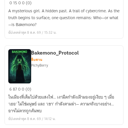
Bakemono_Protocol
0
15
0
0 (0)
I
A mysterious girl. A hidden past. A trail of cybercrime. As the
English
truth begins to surface, one question remains: Who—or what
Edition
—is Bakemono?
อัปเดตล่าสุด 8 ส.ค. 69 / 15:32 น.
Bakemono_Protocol
สืบสวน
PichyBerry
Bakemono_Protocol
6
87
0
0 (0)
ในเมืองที่เต็มไปด้วยแสงไฟ… เงามืดกำลังเฝ้ามองอยู่เงียบ ๆ เมื่อ
‘เธอ’ ไม่ใช่มนุษย์ และ ‘เขา’ กำลังตามล่า— ความจริงบางอย่าง…
อาจไม่ควรถูกค้นพบ
อัปเดตล่าสุด 8 ส.ค. 69 / 14:12 น.