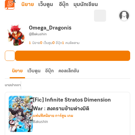
ข้ามไปยังเนื้อหาหลัก
นิยาย
เว็บตูน
อีบุ๊ก
มุมนักเขียน
Omega_Dragonis
@Bakushin
1
นิยาย
0
เว็บตูน
0
อีบุ๊ก
1
คนติดตาม
นิยาย
เว็บตูน
อีบุ๊ก
คอลเล็กชัน
นามปากกา
[Fic] Infinite Stratos Dimension
War : สงครามข้ามต่างมิติ
แฟนฟิคนิยาย การ์ตูน เกม
Bakushin