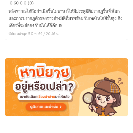
[Fic]
0
60
0
0 (0)
Infinite
หลังจากISได้ถือกำเนิดขึ้นไม่นาน ก็ได้มีประตูมิติปรากฏขึ้นทั่วโลก
Stratos
และการปรากฎตัวของชาวต่างมิติที่มาพร้อมกับเทคโนโลยีขั้นสูง สิ่ง
Dimension
เดียวที่จะต่อกรกับมันได้ก็คือ IS
War
อัปเดตล่าสุด 5 มิ.ย. 69 / 20:46 น.
:
สงคราม
ข้าม
ต่าง
มิติ