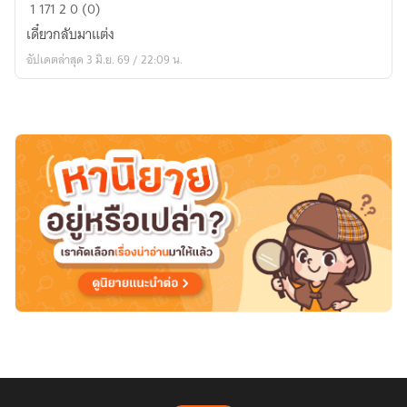
[Fic]
1
171
2
0 (0)
Infinite
เดี๋ยวกลับมาแต่ง
Stratos
อัปเดตล่าสุด 3 มิ.ย. 69 / 22:09 น.
:
ตำนาน
หมาป่า
สีดำ