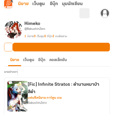
ข้ามไปยังเนื้อหาหลัก
นิยาย
เว็บตูน
อีบุ๊ก
มุมนักเขียน
Himeko
@BakushinZero
1
นิยาย
0
เว็บตูน
0
อีบุ๊ก
2
คนติดตาม
นิยาย
เว็บตูน
อีบุ๊ก
คอลเล็กชัน
นามปากกา
[Fic] Infinite Stratos : ตำนานหมาป่า
สีดำ
แฟนฟิคนิยาย การ์ตูน เกม
BakushinZero