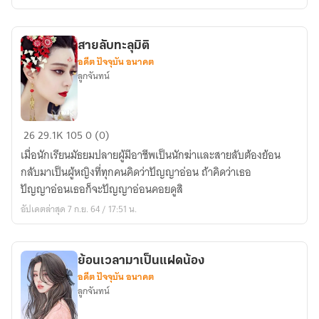
เรียบร้อย!
สายลับทะลุมิติ
อดีต ปัจจุบัน อนาคต
ลูกจันทน์
สายลับ
26
29.1K
105
0 (0)
ทะลุ
เมื่อนักเรียนมัธยมปลายผู้มีอาชีพเป็นนักฆ่าและสายลับต้องย้อน
มิติ
กลับมาเป็นผู้หญิงที่ทุกคนคิดว่าปัญญาอ่อน ถ้าคิดว่าเธอ
ปัญญาอ่อนเธอก็จะปัญญาอ่อนคอยดูสิ
อัปเดตล่าสุด 7 ก.ย. 64 / 17:51 น.
ย้อนเวลามาเป็นแฝดน้อง
อดีต ปัจจุบัน อนาคต
ลูกจันทน์