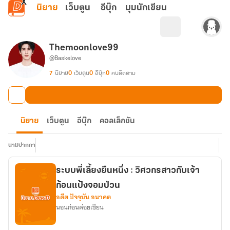
ข้ามไปยังเนื้อหาหลัก
นิยาย
เว็บตูน
อีบุ๊ก
มุมนักเขียน
Themoonlove99
@Baskelove
7
นิยาย
0
เว็บตูน
0
อีบุ๊ก
0
คนติดตาม
นิยาย
เว็บตูน
อีบุ๊ก
คอลเล็กชัน
นามปากกา
ระบบพี่เลี้ยงยืนหนึ่ง : วิศวกรสาวกับเจ้า
ก้อนแป้งจอมป่วน
อดีต ปัจจุบัน อนาคต
นอนก่อนค่อยเขียน