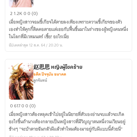
ย้อน
2
1.2K
0
0 (0)
เวลา
เมื่อหญิงสาวจอมขี้เกียจได้ตายลงเพียงเพราะความขี้เกียจของตัว
มา
เองทำให้คุกกี้ติดคอตายแต่เธอกับฟื้นขึ้นมาในร่างของผู้หญิงคนหนึ่ง
เป็น
ในโลกที่มีเวทมนตร์ เชี้ย! อะไรเนี่ย
แฝด
อัปเดตล่าสุด 12 ส.ค. 64 / 20:20 น.
น้อง
赵思思 หญิงผู้โชคร้าย
อดีต ปัจจุบัน อนาคต
ลูกจันทน์
赵
0
617
0
0 (0)
思
เมื่อหญิงสาวต้องหลุดเข้าไปอยู่ในนิยายที่ตัวเองอ่านจบแล้วจะเกิด
思
อะไรขึ้นถ้านางต้องกลายเป็นหญิงสาวที่มีวิญญาตนหนึ่งวนเวียนอยู่
หญิง
ข้างๆ "จะบ้าตายฉันกลัวผีแล้วทำไหมต้องมาอยู่กับผีแบบนี้ด้วยนี่"
ผู้