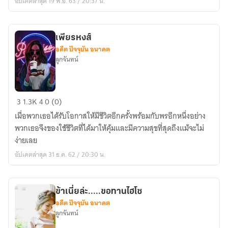
อัปเดตล่าสุด 19 พ.ย. 63 / 20:37 น.
โชค
ร้าย
เพียรหงส์
อดีต ปัจจุบัน อนาคต
ลูกจันทน์
เพียร
3
1.3K
4
0 (0)
หงส์
เมื่อพวกเธอได้รับโอกาสให้มีชีวิตอีกครั้งพร้อมกับพรอีกหนึ่งอย่าง
พวกเธอจึงของใช้ชีวิตที่ได้มาให้คุ้มและมีความสุขที่สุดถึงแม้จะไม่
ง่ายเลย
อัปเดตล่าสุด 31 ธ.ค. 62 / 20:30 น.
ข้าเนี่ยล่ะ.....ขอทานไฮโซ
อดีต ปัจจุบัน อนาคต
ลูกจันทน์