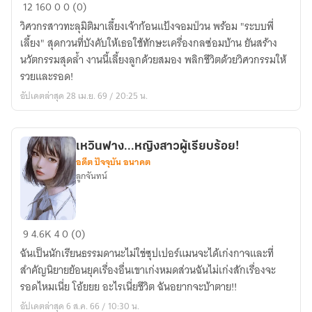
ระบบ
12
160
0
0 (0)
พี่
วิศวกรสาวทะลุมิติมาเลี้ยงเจ้าก้อนแป้งจอมป่วน พร้อม "ระบบพี่
เลี้ยง
เลี้ยง" สุดกวนที่บังคับให้เธอใช้ทักษะเครื่องกลซ่อมบ้าน ยันสร้าง
ยืน
นวัตกรรมสุดล้ำ งานนี้เลี้ยงลูกด้วยสมอง พลิกชีวิตด้วยวิศวกรรมให้
หนึ่ง
รวยและรอด!
:
อัปเดตล่าสุด 28 เม.ย. 69 / 20:25 น.
วิศวกร
สาว
กับ
เหวินฟาง...หญิงสาวผู้เรียบร้อย!
เจ้า
อดีต ปัจจุบัน อนาคต
ก้อน
ลูกจันทน์
แป้ง
จอม
ป่วน
เห
9
4.6K
4
0 (0)
วิน
ฉันเป็นนักเรียนธรรมดานะไม่ใช่ซุปเปอร์แมนจะได้เก่งกาจและที่
ฟาง...หญิง
สำคัญนิยายย้อนยุคเรื่องอื่นเขาเก่งหมดส่วนฉันไม่เก่งสักเรื่องจะ
สาว
รอดไหมเนี่ย โอ้ยยย อะไรเนี่ยชีวิต ฉันอยากจะบ้าตาย!!
ผู้
อัปเดตล่าสุด 6 ส.ค. 66 / 10:30 น.