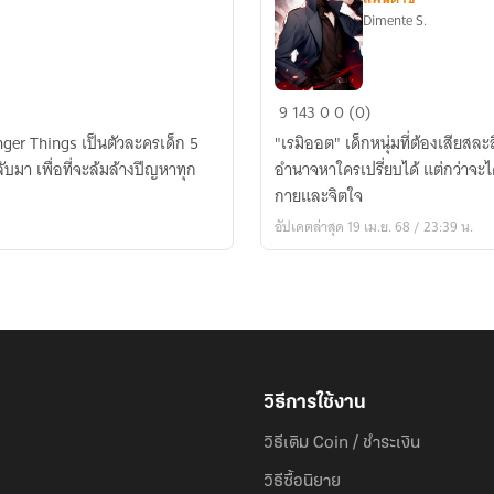
Dimente S.
Path
9
143
0
0 (0)
of
anger Things เป็นตัวละครเด็ก 5
"เรมิออต" เด็กหนุ่มที่ต้องเสียสละส
the
บมา เพื่อที่จะล้มล้างปีญหาทุก
อำนาจหาใครเปรี่ยบได้ แต่กว่าจะ
Power
กายและจิตใจ
-
อัปเดตล่าสุด 19 เม.ย. 68 / 23:39 น.
วิถี
แห่ง
พลัง
พันธะ
สี
ชาด
วิธีการใช้งาน
วิธีเติม Coin / ชำระเงิน
วิธีซื้อนิยาย