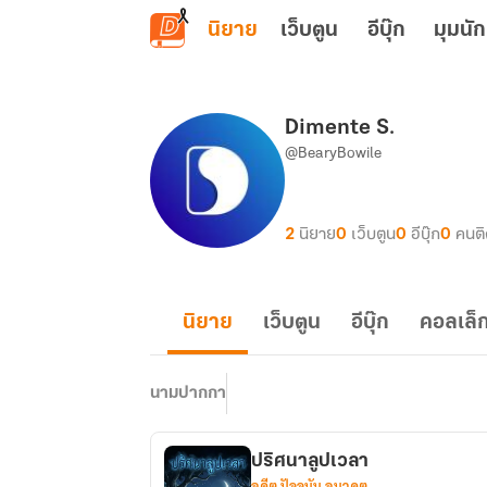
ข้ามไปยังเนื้อหาหลัก
นิยาย
เว็บตูน
อีบุ๊ก
มุมนัก
Dimente S.
@BearyBowile
2
นิยาย
0
เว็บตูน
0
อีบุ๊ก
0
คนต
นิยาย
เว็บตูน
อีบุ๊ก
คอลเล็ก
นามปากกา
ปริศนาลูปเวลา
อดีต ปัจจุบัน อนาคต