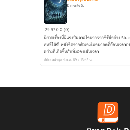
Dimente S.
ปริศนา
29
97
0
0 (0)
ลูป
นิยายเรื่องนี้มีแรงบันดาลใจมากจากซีรีส์อย่าง Str
เวลา
คนที่ได้รับพลังจิตจากตัวเองในอนาคตที่ย้อนเวลากลั
อย่างที่เกิดขึ้นกับทั้งสองเส้นเวลา
อัปเดตล่าสุด 4 ม.ค. 69 / 13:45 น.