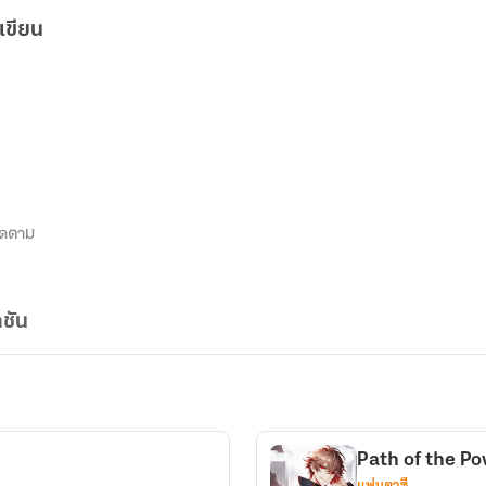
เขียน
ิดตาม
ชัน
Path of the Pow
แฟนตาซี