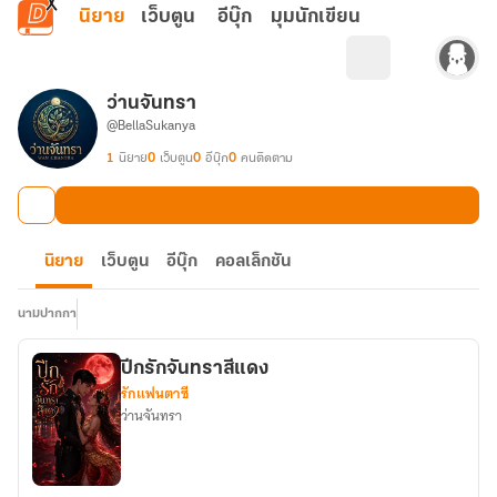
ข้ามไปยังเนื้อหาหลัก
นิยาย
เว็บตูน
อีบุ๊ก
มุมนักเขียน
ว่านจันทรา
@BellaSukanya
1
นิยาย
0
เว็บตูน
0
อีบุ๊ก
0
คนติดตาม
นิยาย
เว็บตูน
อีบุ๊ก
คอลเล็กชัน
นามปากกา
ปีกรักจันทราสีแดง
รักแฟนตาซี
ว่านจันทรา