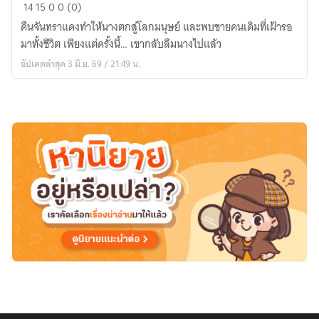
ปีก
14
15
0
0 (0)
รัก
คืนจันทราแดงทำให้นางตกสู่โลกมนุษย์ และพบชายคนเดิมที่เฝ้ารอ
จันทรา
มาทั้งชีวิต เพียงแต่ครั้งนี้… เขากลับลืมนางไปแล้ว
สี
อัปเดตล่าสุด 3 มิ.ย. 69 / 21:49 น.
แดง