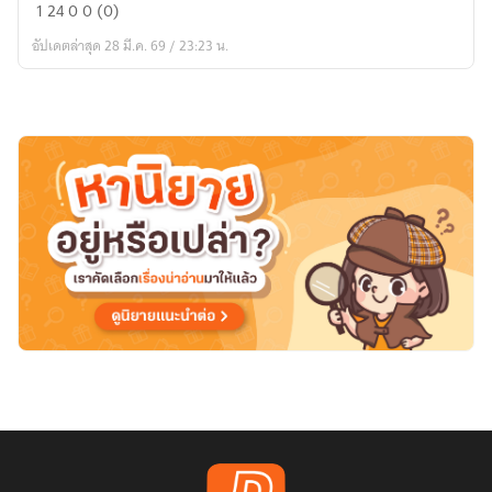
นาง
1
24
0
0 (0)
ร้าย
อัปเดตล่าสุด 28 มี.ค. 69 / 23:23 น.
คน
ใหม่
กลับ
ใจ
ลืม
รัก
เก่า