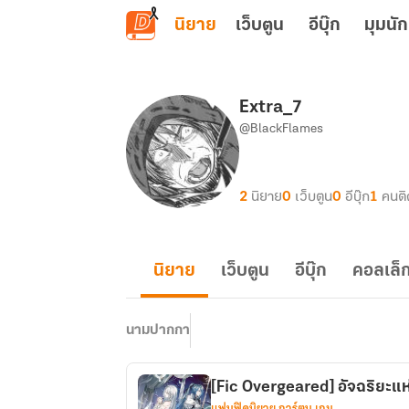
ข้ามไปยังเนื้อหาหลัก
นิยาย
เว็บตูน
อีบุ๊ก
มุมนัก
Extra_7
@BlackFlames
2
นิยาย
0
เว็บตูน
0
อีบุ๊ก
1
คนต
นิยาย
เว็บตูน
อีบุ๊ก
คอลเล็ก
นามปากกา
[Fic Overgeared] อัจฉริยะแห่
แฟนฟิคนิยาย การ์ตูน เกม