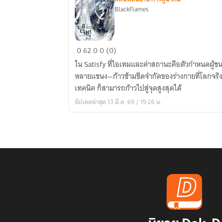
BlackFlames
[Fic
0
62
0
0 (0)
Overgeared]
ใน Satisfy ที่ไอเทมและค่าสถานะคือตัวกำหนดผู้ชน
อัจฉริยะ
หลายแขนง—ก้าวข้ามขีดจำกัดของร่างกายที่โลกจริ
แห่ง
เทคนิค ก็สามารถก้าวไปสู่จุดสูงสุดได้
การ
อัปเดตล่าสุด 13 มี.ค. 69 / 19:26 น.
ต่อสู้