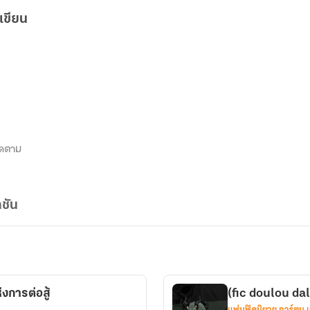
เขียน
ิดตาม
ชัน
งการต่อสู้
(fic doulou dal
แฟนฟิคนิยาย การ์ตูน 