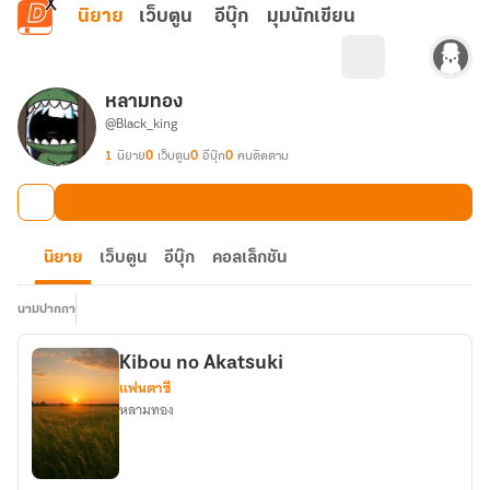
ข้ามไปยังเนื้อหาหลัก
นิยาย
เว็บตูน
อีบุ๊ก
มุมนักเขียน
หลามทอง
@Black_king
1
นิยาย
0
เว็บตูน
0
อีบุ๊ก
0
คนติดตาม
นิยาย
เว็บตูน
อีบุ๊ก
คอลเล็กชัน
นามปากกา
Kibou no Akatsuki
แฟนตาซี
หลามทอง