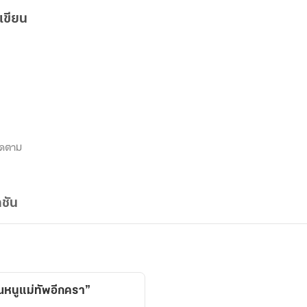
เขียน
ิดตาม
ชัน
ุณหนูแม่ทัพอีกครา”