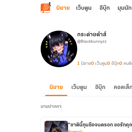
ข้ามไปยังเนื้อหาหลัก
นิยาย
เว็บตูน
อีบุ๊ก
มุมนัก
กระต่ายดำส์
@Blackbunnyzz
1
นิยาย
0
เว็บตูน
0
อีบุ๊ก
0
คนต
นิยาย
เว็บตูน
อีบุ๊ก
คอลเล็ก
นามปากกา
“ชาตินี้กุนซือจนตรอก ขอรักค
รักดราม่า