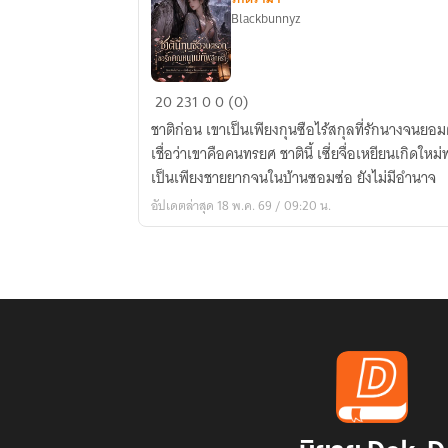
Blackbunnyz
“ชาติ
20
231
0
0 (0)
นี้
ชาติก่อน เขาเป็นเพียงกุนซือไร้สกุลที่รักนางจน
กุนซือ
เชื่อว่าเขาคือคนทรยศ ชาตินี้ เซี่ยจื่อเหยียนเกิดใหม่พร้อมความทรงจำทั้งหมด เขายัง
จน
เป็นเพียงชายยากจนในบ้านซอมซ่อ ยังไม่มีอำนาจ
ตรอก
อัปเดตล่าสุด 18 พ.ค. 69 / 09:20 น.
ขอ
รัก
คุณ
หนู
แม่ทัพ
อีก
ครา”