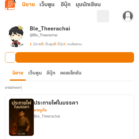
ข้ามไปยังเนื้อหาหลัก
นิยาย
เว็บตูน
อีบุ๊ก
มุมนักเขียน
Ble_Theerachai
@Ble_Theerachai
1
นิยาย
0
เว็บตูน
0
อีบุ๊ก
1
คนติดตาม
นิยาย
เว็บตูน
อีบุ๊ก
คอลเล็กชัน
นามปากกา
ประกายไฟในมรรคา
ผจญภัย
Ble_Theerachai