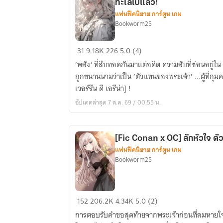
ทะเลไปแล้ว!
แฟนฟิคนิยาย การ์ตูน เกม
Bookworm25
[Fic
31
9.18K
226
5.0 (4)
One
’พลัง‘ ที่สืบทอดกันมาแต่อดีต ความลับที่ซ่อนอยู่ใน
piece
ถูกขนานนามว่าเป็น ’ตัวแทนของพระเจ้า’ ...ผู้ที่กุมค
X
เวอร์รีน ดี เอรีน่า] !
OC]
อัปเดตล่าสุด 7 ส.ค. 69 / 00:55 น.
ท่าน
หญิง
เผ่า
[Fic Conan x OC] ลักหัวใจ ตัว
มังกร
แฟนฟิคนิยาย การ์ตูน เกม
ฟ้า
Bookworm25
หนี
ออก
ทะเล
[Fic
152
206.2K
4.34K
5.0 (2)
ไป
Conan
แล้ว!
การตอบรับคำขอสุดท้ายจากพระเจ้าก่อนที่ลมหายใจข
x