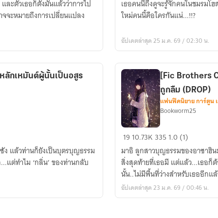
ละตัวเธอก็ตั้งมั่นแล้วว่าการไป
เธอคนนี้ถึงดูจะรู้จักคนในชมรมโฮส
Host
มันอาจจะหมายถึงการเปลี่ยนแปลง
ใหม่คนนี้คือใครกันแน่...!!?
Club
]
อัปเดตล่าสุด 25 ม.ค. 69 / 02:30 น.
นักเรียน
ใหม่
ผู้
กเหมันต์ผู้นั้นเป็นอสูร
[Fic Brothers Co
ลึกลับ
ถูกลืม (DROP)
แฟนฟิคนิยาย การ์ตูน 
Bookworm25
[Fic
19
10.73K
335
1.0 (1)
Brothers
ูซัง แล้วท่านก็ยังเป็นบุตรบุญธรรม
มาอิ ลูกสาวบุญธรรมของอาซาฮินะ
Conflict
...แต่ทำไม ‘กลิ่น’ ของท่านกลับ
สิ่งสุดท้ายที่เธอมี แต่แล้ว...เธอก็ต
x
นั้น..ไม่มีพื้นที่ว่างสำหรับเธออีกแล้
KNB
อัปเดตล่าสุด 23 ม.ค. 69 / 00:46 น.
]
ขอ
ให้