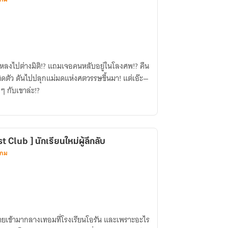
หลงไปต่างมิติ!? แถมเจอคนหลับอยู่ในโลงศพ!? คืน
ะติดตัว ดันไปปลุกแม่มดแห่งศตวรรษขึ้นมา! แต่เอ๊ะ—
ๆ กับเขาล่ะ!?
 Club ] นักเรียนใหม่ผู้ลึกลับ
เกม
่ย้ายเข้ามากลางเทอมที่โรงเรียนโอรัน และเพราะอะไร