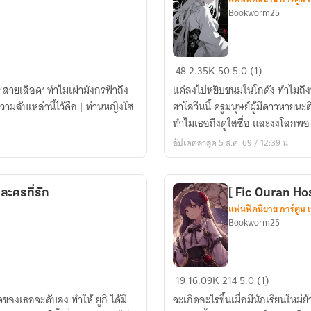
Bookworm25
[Fic
48
2.35K
50
5.0 (1)
Yohaji
 ’สายเลือด‘ ทำไมเผ่ามังกรฟ้าถึง
แค่ลงไปหยิบขนมในโกดัง ทำไมถึง
x
วามลับเหล่านี้ไว้คือ [ ท่านหญิงโซ
ฮาโลวีนนี้ ครูมนุษย์ผู้มีดาวหายน
OC]
ทำไมเธอถึงดูใสซื่อ และงงโลกพอ 
แม่มด
อัปเดตล่าสุด 5 ส.ค. 69 / 12:39 น.
แห่ง
ศตวรรษ
ละครที่รัก
[ Fic Ouran Host
แฟนฟิคนิยาย การ์ตูน 
Bookworm25
[
19
16.09K
214
5.0 (1)
Fic
องเธอจะดับลง ทำให้ ยูกิ ได้มี
จะเกิดอะไรขึ้นเมื่อมีนักเรียนใหม
Ouran