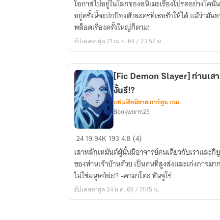
โอกาสไปอยู่ในโลกของอนิเมะเรื่องโปรดอย่างโคนัน แ
OC]
อยู่ครั้งนี้จะปกป้องตัวละครที่เธอรักให้ได้ แม้ว่า
ลัก
พล็อตเรื่องครั้งใหญ่ก็ตาม!
หัวใจ
อัปเดตล่าสุด 21 เม.ย. 69 / 23:52 น.
ตัว
ละคร
ที่รัก
[Fic Demon Slayer] ท่านเสาหลั
งั้นรึ!?
แฟนฟิคนิยาย การ์ตูน เกม
Bookworm25
[Fic
24
19.94K
193
4.8 (4)
Demon
เสาหลักเหมันต์ผู้นั้นมีอาจารย์คนเดียวกับเราและกิย
Slayer]
ของท่านเจ้าบ้านด้วย เป็นคนที่สูงส่งและเก่งกาจมาก
ท่าน
ไม่ใช่มนุษย์ล่ะ!? -คามาโดะ ทันจูโร่
เสา
อัปเดตล่าสุด 24 ม.ค. 69 / 17:15 น.
หลัก
เหมันต์
ผู้