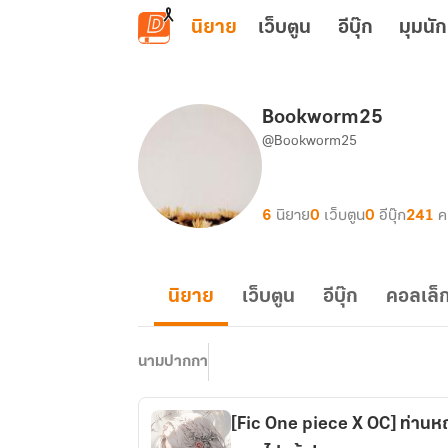
ข้ามไปยังเนื้อหาหลัก
นิยาย
เว็บตูน
อีบุ๊ก
มุมนัก
Bookworm25
@Bookworm25
6
นิยาย
0
เว็บตูน
0
อีบุ๊ก
241
ค
นิยาย
เว็บตูน
อีบุ๊ก
คอลเล็ก
นามปากกา
[Fic One piece X OC] ท่านหญ