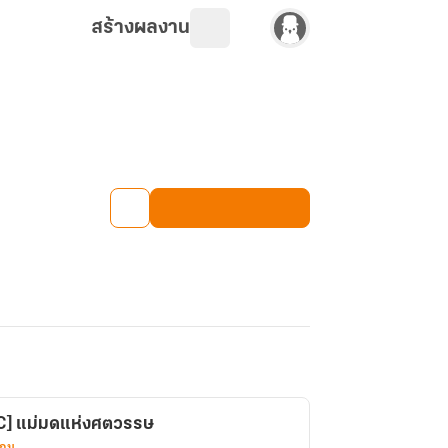
สร้างผลงาน
OC] แม่มดแห่งศตวรรษ
เกม