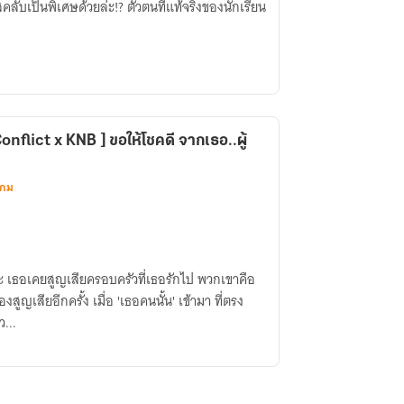
คลับเป็นพิเศษด้วยล่ะ!? ตัวตนที่แท้จริงของนักเรียน
nflict x KNB ] ขอให้โชคดี จากเธอ..ผู้
เกม
 เธอเคยสูญเสียครอบครัวที่เธอรักไป พวกเขาคือ
้องสูญเสียอีกครั้ง เมื่อ 'เธอคนนั้น' เข้ามา ที่ตรง
ว...