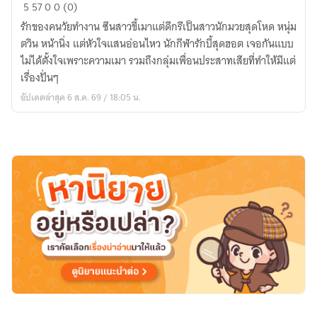
สัญญา
5
57
0
0 (0)
รัก
รักของคนวัยทำงาน ซีนสาวขี้เมาแต่ดีกรีเป็นสาวนักมวยสุดโหด หนุ่ม
ฉบับ
ตวิน หน้านิ่ง แต่หัวใจแสนอ่อนไหว นักกีฬารักบี้สุดฮอต เจอกันแบบ
แฮงค์
ไม่ได้ตั้งใจเพราะความเมา รวมถึงกลุ่มเพื่อนประสาทเสียที่ทำให้มีแต่
โอเวอร์
เรื่องปั่นๆ
อัปเดตล่าสุด 6 ส.ค. 69 / 18:05 น.