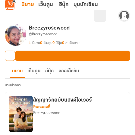
ข้ามไปยังเนื้อหาหลัก
นิยาย
เว็บตูน
อีบุ๊ก
มุมนักเขียน
Breezyrosewood
@Breezyrosewood
1
นิยาย
0
เว็บตูน
0
อีบุ๊ก
0
คนติดตาม
นิยาย
เว็บตูน
อีบุ๊ก
คอลเล็กชัน
นามปากกา
สัญญารักฉบับแฮงค์โอเวอร์
รักคอมเมดี้
Breezyrosewood