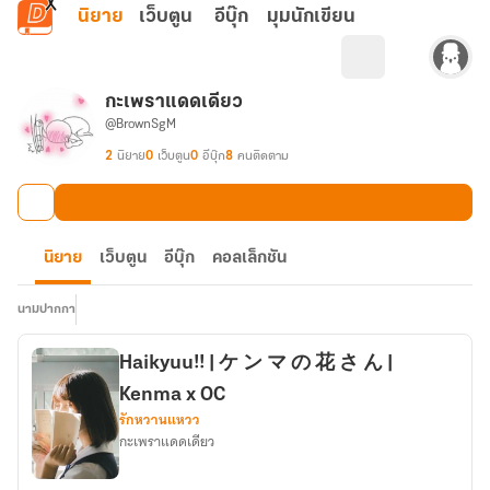
ข้ามไปยังเนื้อหาหลัก
นิยาย
เว็บตูน
อีบุ๊ก
มุมนักเขียน
กะเพราแดดเดียว
@BrownSgM
2
นิยาย
0
เว็บตูน
0
อีบุ๊ก
8
คนติดตาม
นิยาย
เว็บตูน
อีบุ๊ก
คอลเล็กชัน
นามปากกา
Haikyuu!! | ケ ン マ の 花 さ ん |
Kenma x OC
รักหวานแหวว
กะเพราแดดเดียว