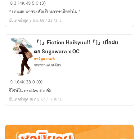
Haikyuu!!
8
3.14K
49
5.0 (3)
|
“ เคนมะ นายจะหัดเรียนภาษามือทำไม ”
ケ
อัปเดตล่าสุด 2 ส.ค. 68 / 23:43 น.
ン
マ
の
『[』Fiction Haikyuu!!『]』เมื่อฝน
花
ตก Sugawara x OC
さ
การ์ตูน เกมส์
ん
กะเพราแดดเดียว
|
Kenma
『[』
9
1.64K
38
0 (0)
x
Fiction
OC
รีไรท์ใน readAwrite ค่ะ
Haikyuu!!
อัปเดตล่าสุด 18 ก.ย. 64 / 17:10 น.
『]』
เมื่อ
ฝนตก
Sugawara
x