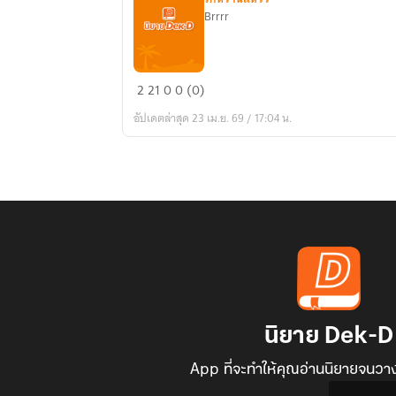
Brrrr
bjkm
2
21
0
0 (0)
อัปเดตล่าสุด 23 เม.ย. 69 / 17:04 น.
นิยาย Dek-D
App ที่จะทำให้คุณอ่านนิยายจนวาง