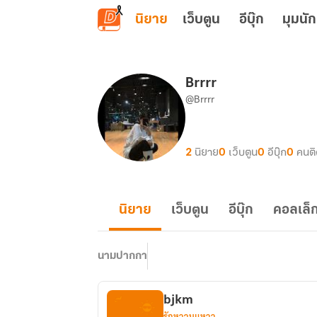
ข้ามไปยังเนื้อหาหลัก
นิยาย
เว็บตูน
อีบุ๊ก
มุมนัก
Brrrr
@Brrrr
2
นิยาย
0
เว็บตูน
0
อีบุ๊ก
0
คนต
นิยาย
เว็บตูน
อีบุ๊ก
คอลเล็ก
นามปากกา
bjkm
รักหวานแหวว