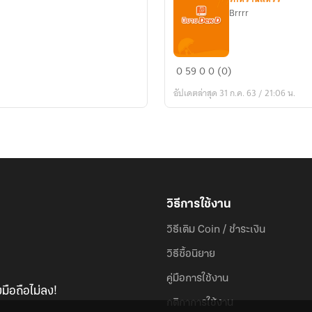
Brrrr
Still
0
59
0
0 (0)
with
อัปเดตล่าสุด 31 ก.ค. 63 / 21:06 น.
you
|
รัก
และ
ยัง
รอ
วิธีการใช้งาน
วิธีเติม Coin / ชำระเงิน
วิธีซื้อนิยาย
คู่มือการใช้งาน
มือถือไม่ลง!
กติกาการใช้งาน