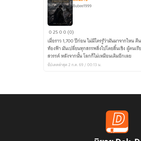
Bubee1999
เถ้า
0
25
0
0 (0)
ธุลี
เมื่อราว 1,700 ปีก่อน ไม่มีใครรู้ว่ามันมาจากไหน 
แห่ง
ท้องฟ้า มันเปลี่ยนทุกสรรพสิ่งไปโดยสิ้นเชิง ผู้คนเรี
อาณาจักร
สวรรค์ หลังจากนั้น โลกก็ไม่เหมือนเดิมอีกเลย
นิ
อัปเดตล่าสุด 2 ก.ค. 69 / 00:13 น.
รัน
ดร์