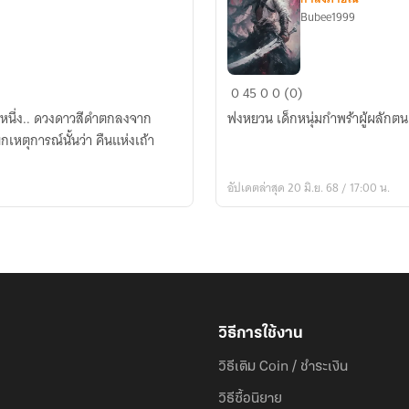
Bubee1999
ปฐม
0
45
0
0 (0)
บท
คืนหนึ่ง.. ดวงดาวสีดำตกลงจาก
ฟงหยวน เด็กหนุ่มกำพร้าผู้ผลักตน
ราชันย์
ยกเหตุการณ์นั้นว่า คืนแห่งเถ้า
สงคราม
อัปเดตล่าสุด 20 มิ.ย. 68 / 17:00 น.
วิธีการใช้งาน
วิธีเติม Coin / ชำระเงิน
วิธีซื้อนิยาย