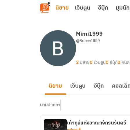
ข้ามไปยังเนื้อหาหลัก
นิยาย
เว็บตูน
อีบุ๊ก
มุมนัก
Mimi1999
@Bubee1999
2
นิยาย
0
เว็บตูน
0
อีบุ๊ก
0
คนต
นิยาย
เว็บตูน
อีบุ๊ก
คอลเล็ก
นามปากกา
เถ้าธุลีแห่งอาณาจักรนิรันดร์
แฟนตาซี