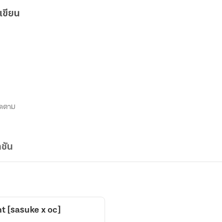
เขียน
ิดตาม
ชัน
ht [sasuke x oc]