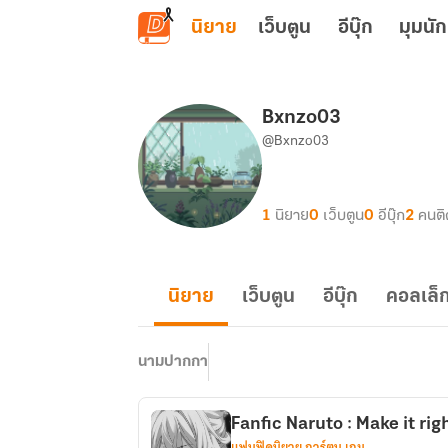
ข้ามไปยังเนื้อหาหลัก
นิยาย
เว็บตูน
อีบุ๊ก
มุมนัก
Bxnzo03
@Bxnzo03
1
นิยาย
0
เว็บตูน
0
อีบุ๊ก
2
คนต
นิยาย
เว็บตูน
อีบุ๊ก
คอลเล็ก
นามปากกา
Fanfic Naruto : Make it rig
แฟนฟิคนิยาย การ์ตูน เกม