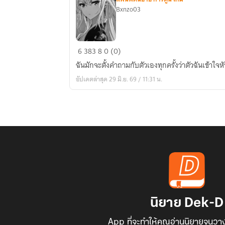
Bxnzo03
Fanfic
6
383
8
0 (0)
Naruto
ฉันมักจะตั้งคำถามกับตัวเองทุกครั้งว่าตัวฉันเข้าใจ
:
อัปเดตล่าสุด 29 มิ.ย. 69 / 11:31 น.
Make
it
right
[sasuke
x
oc]
นิยาย Dek-D
App ที่จะทำให้คุณอ่านนิยายจนวาง