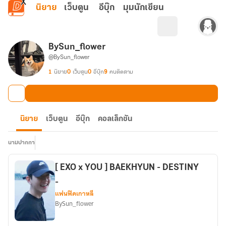
ข้ามไปยังเนื้อหาหลัก
นิยาย
เว็บตูน
อีบุ๊ก
มุมนักเขียน
BySun_flower
@BySun_flower
1
นิยาย
0
เว็บตูน
0
อีบุ๊ก
9
คนติดตาม
นิยาย
เว็บตูน
อีบุ๊ก
คอลเล็กชัน
นามปากกา
[ EXO x YOU ] BAEKHYUN - DESTINY
-
แฟนฟิคเกาหลี
BySun_flower