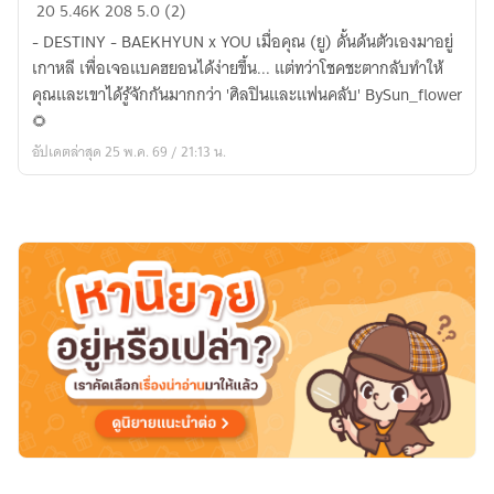
[
20
5.46K
208
5.0 (2)
EXO
- DESTINY - BAEKHYUN x YOU เมื่อคุณ (ยู) ดั้นด้นตัวเองมาอยู่
x
เกาหลี เพื่อเจอแบคฮยอนได้ง่ายขึ้น... แต่ทว่าโชคชะตากลับทำให้
YOU
คุณและเขาได้รู้จักกันมากกว่า 'ศิลปินและแฟนคลับ' BySun_flower
]
🌻
BAEKHYUN
อัปเดตล่าสุด 25 พ.ค. 69 / 21:13 น.
-
DESTINY
-