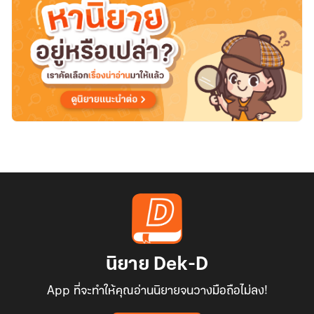
นิยาย Dek-D
App ที่จะทำให้คุณอ่านนิยายจนวางมือถือไม่ลง!