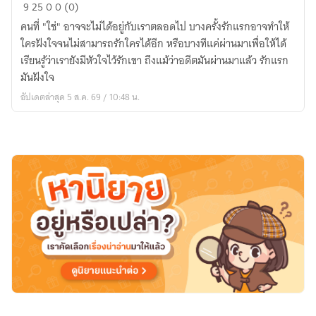
I
9
25
0
0 (0)
Soul
คนที่ "ใช่" อาจจะไม่ได้อยู่กับเราตลอดไป บางครั้งรักแรกอาจทำให้
U..รัก
ใครฝังใจจนไม่สามารถรักใครได้อีก หรือบางทีแค่ผ่านมาเพื่อให้ได้
ฝังใจ
เรียนรู้ว่าเรายังมีหัวใจไว้รักเขา ถึงแม้ว่าอดีตมันผ่านมาแล้ว รักแรก
ใคร
มันฝังใจ
จะ
อัปเดตล่าสุด 5 ส.ค. 69 / 10:48 น.
ลืม