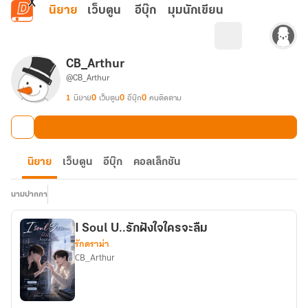
ข้ามไปยังเนื้อหาหลัก
นิยาย
เว็บตูน
อีบุ๊ก
มุมนักเขียน
CB_Arthur
@CB_Arthur
1
นิยาย
0
เว็บตูน
0
อีบุ๊ก
0
คนติดตาม
นิยาย
เว็บตูน
อีบุ๊ก
คอลเล็กชัน
นามปากกา
I Soul U..รักฝังใจใครจะลืม
รักดราม่า
CB_Arthur