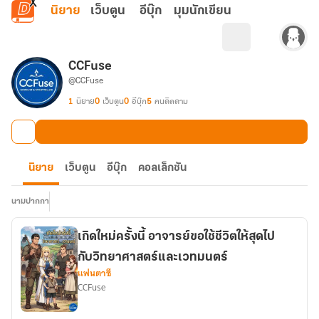
ข้ามไปยังเนื้อหาหลัก
นิยาย
เว็บตูน
อีบุ๊ก
มุมนักเขียน
CCFuse
@CCFuse
1
นิยาย
0
เว็บตูน
0
อีบุ๊ก
5
คนติดตาม
นิยาย
เว็บตูน
อีบุ๊ก
คอลเล็กชัน
นามปากกา
เกิดใหม่ครั้งนี้ อาจารย์ขอใช้ชีวิตให้สุดไป
กับวิทยาศาสตร์และเวทมนตร์
แฟนตาซี
CCFuse