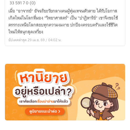
เกิด
33
591
7
0 (0)
ใหม่
เมื่อ "อาจารย์" อัจฉริยะวัยกลางคนผู้ทุ่มเทจนตัวตาย ได้รับโอกาส
ครั้ง
เกิดใหม่ในโลกที่มอง "วิทยาศาสตร์" เป็น "ปาฏิหาริย์" เขาจึงขอใช้
นี้
ตรรกะเหนือโลกสยบทุกความงมงาย ปกป้องครอบครัวและใช้ชีวิต
อาจารย์
ใหม่ให้สนุกสุดเหวี่ยง
ขอ
อัปเดตล่าสุด 29 เม.ย. 69 / 04:02 น.
ใช้
ชีวิต
ให้
สุด
ไป
กับ
วิทยาศาสตร์
และ
เวทมนตร์