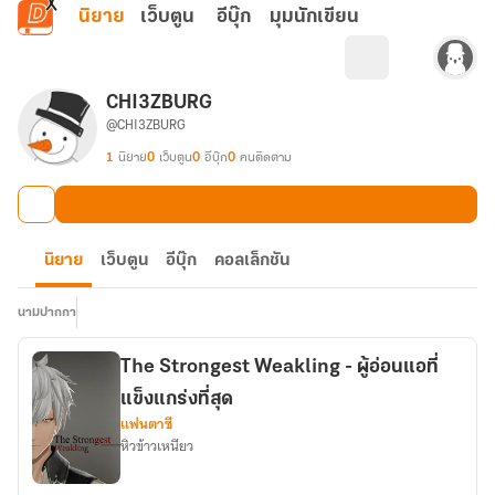
ข้ามไปยังเนื้อหาหลัก
นิยาย
เว็บตูน
อีบุ๊ก
มุมนักเขียน
CHI3ZBURG
@CHI3ZBURG
1
นิยาย
0
เว็บตูน
0
อีบุ๊ก
0
คนติดตาม
นิยาย
เว็บตูน
อีบุ๊ก
คอลเล็กชัน
นามปากกา
The Strongest Weakling - ผู้อ่อนแอที่
แข็งแกร่งที่สุด
แฟนตาซี
หิวข้าวเหนียว