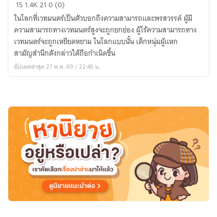
The
15
1.4K
21
0 (0)
Strongest
ในโลกที่เวทมนตร์เป็นตัวบอกถึงความสามารถและพรสวรรค์ ผู้มี
Weakling
ความสามารถทางเวทมนตร์สูงจะถูกยกย่อง ผู้ไร้ความสามารถทาง
-
เวทมนตร์จะถูกเหยียดหยาม ในโลกแบบนั้น เด็กหนุ่มผู้แหก
ผู้
สามัญสำนึกดังกล่าวได้ถือกำเนิดขึ้น
อ่อนแอ
อัปเดตล่าสุด 27 พ.ค. 69 / 22:46 น.
ที่
แข็งแกร่ง
ที่สุด